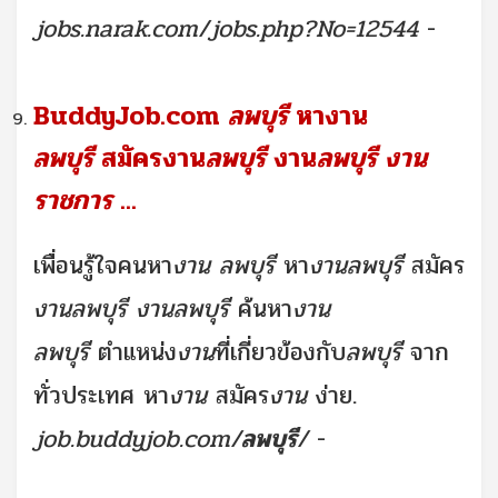
jobs.narak.com/jobs.php?No=12544
-
BuddyJob.com
ลพบุรี
หางาน
ลพบุรี
สมัครงาน
ลพบุรี
งาน
ลพบุรี งาน
ราชการ
...
เพื่อนรู้ใจคนหา
งาน ลพบุรี
หา
งานลพบุรี
สมัคร
งานลพบุรี งานลพบุรี
ค้นหา
งาน
ลพบุรี
ตำแหน่ง
งาน
ที่เกี่ยวข้องกับ
ลพบุรี
จาก
ทั่วประเทศ หา
งาน
สมัคร
งาน
ง่าย.
job.buddyjob.com/
ลพบุรี
/
-