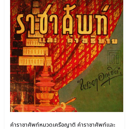
คําราชาศัพท์หมวดเครือญาติ คําราชาศัพท์และ