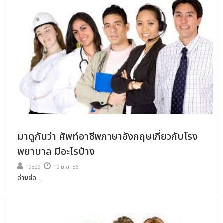
มาดูกันว่า ศัพท์อาชีพภาษาอังกฤษเกี่ยวกับโรง
พยาบาล มีอะไรบ้าง
19329
19 มิ.ย. 56
อ่านต่อ...