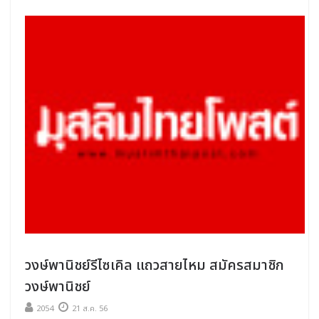
วงษ์พานิชย์รีไซเคิล แถวสายไหม สมัครสมาชิก
วงษ์พานิชย์
2054
21 ส.ค. 56