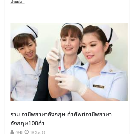
อ่านต่อ...
รวม อาชีพภาษาอังกฤษ คําศัพท์อาชีพภาษา
อังกฤษ100คํา
4946
19 มิ.ย. 56