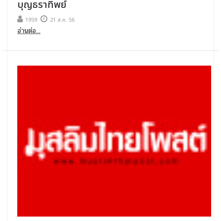
บุญธราทิพย์
1959
21 ส.ค. 56
อ่านต่อ...