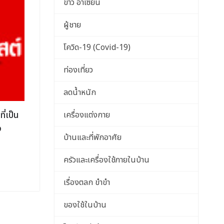
ข่าว อาเซียน
ผู้ชาย
โควิด-19 (Covid-19)
ท่องเที่ยว
ลดน้ำหนัก
ี่เป็น
นโยบายกระทรวงศึกษาธิการ เกี่ยวกับ
การแต่งก
เครื่องแต่งกาย
ง
การศึกษา ยิ่งลักษณ์ วิเคราะห์นโยบาย
อินโดนีเซ
บ้านและที่พักอาศัย
กระทรวงศึกษาธิการรัฐบาลยิ่งล้กษณ์
อาเซียนปร
และผลเสีย
ครัวและเครื่องใช้ภายในบ้าน
ประเทศไท
เรื่องตลก ขำขำ
ของใช้ในบ้าน