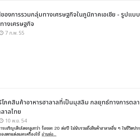
์ของการรวมกลุ่มทางเศรษฐกิจในภูมิภาคเอเชีย - รูปแบ
มทางเศรษฐกิจ
7 ก.พ. 55
้บริโภคสินค้าอาหารฮาลาลที่เป็นมุสลิม กลยุทธ์ทางการต
าลาลไทย
10 พ.ย. 54
าการเจริญเติบโตจะสูงกว่า ร้อยละ 20 ต่อปี ไม่นับรวมถึงสินค้าฮาลาลอื่น ๆ ในชีวิตประ
า ของตกแต่งและเครื่องใช้
อ่านต่อ...