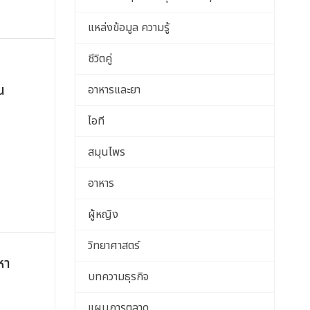
แหล่งข้อมูล ความรู้
ชีวิตคู่
น
น
อาหารและยา
ไอที
สมุนไพร
อาหาร
ผู้หญิง
วิทยาศาสตร์
หา
บทความธุรกิจ
แผนการตลาด