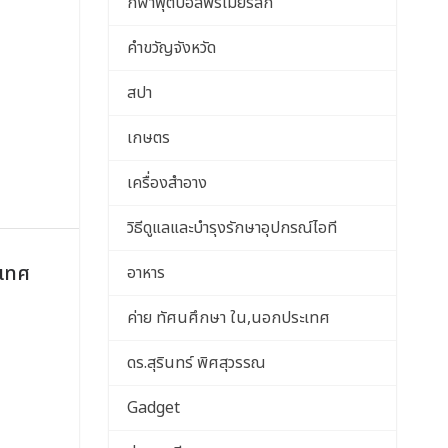
กีฬาฟุตบอลพรีเมียร์ลีก
คำขวัญจังหวัด
สปา
เกษตร
เครื่องสำอาง
วิธีดูแลและบำรุงรักษาอุปกรณ์ไอที
ะเทศ
อาหาร
ค่าย ทัศนศึกษา ใน,นอกประเทศ
ดร.สุรินทร์ พิศสุวรรณ
Gadget