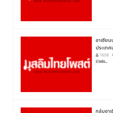
อาเซียน
ประเทศม
1658
อ่านต่อ...
กลุ่มอา