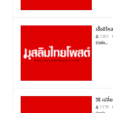
เชื้ออีโ
1301
อ่านต่อ...
วิธี เปล
1179