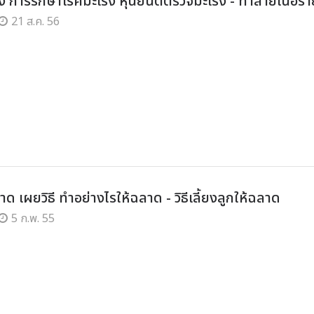
ง การรักษาโรคมะเร็ง หุ่นยนต์ตรวจมะเร็ง - ทำลายเนื้อร้า
21 ส.ค. 56
 เผยวิธี ทำอย่างไรให้ฉลาด - วิธีเลี้ยงลูกให้ฉลาด
5 ก.พ. 55