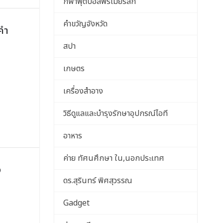
กีฬาฟุตบอลพรีเมียร์ลีก
คำขวัญจังหวัด
(คำ
สปา
เกษตร
เครื่องสำอาง
วิธีดูแลและบำรุงรักษาอุปกรณ์ไอที
อาหาร
ค่าย ทัศนศึกษา ใน,นอกประเทศ
ง
ดร.สุรินทร์ พิศสุวรรณ
Gadget