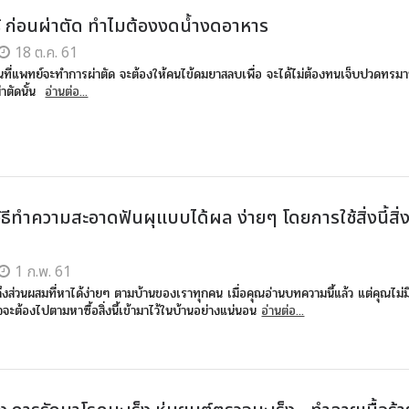
รู้ ก่อนผ่าตัด ทำไมต้องงดน้ำงดอาหาร
18 ต.ค. 61
อนที่แพทย์จะทำการผ่าตัด จะต้องให้คนไข้ดมยาสลบเพื่อ จะได้ไม่ต้องทนเจ็บปวดทรม
่าตัดนั้น
อ่านต่อ...
ธีทำความสะอาดฟันผุแบบได้ผล ง่ายๆ โดยการใช้สิ่งนี้สิ่ง
1 ก.พ. 61
ึงส่วนผสมที่หาได้ง่ายๆ ตามบ้านของเราทุกคน เมื่อคุณอ่านบทความนี้แล้ว แต่คุณไม่ม
จะต้องไปตามหาซื้อสิ่งนี้เข้ามาไว้ในบ้านอย่างแน่นอน
อ่านต่อ...