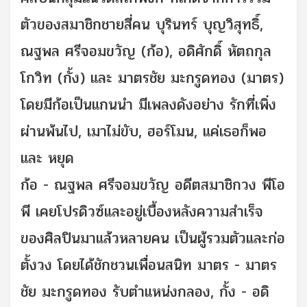
ตัวของสมาชิกชายสี่คน บุรินทร์ บุญวิสุทธิ์,
ณฐพล ศรีจอมขวัญ (ก้อ), อดิศักดิ์ หัตถกุล
โกวิท (กั้ง) และ มาตรชัย มะกรูดทอง (มาตร)
โดยมีก้อเป็นแกนนำ มีเพลงดังอย่าง รักที่เพิ่ง
ผ่านพ้นไป, เมาไม่ขับ, ฮอร์โมน, แค่เธอก็พอ
และ หยุด
ก้อ - ณฐพล ศรีจอมขวัญ อดีตสมาชิกวง พีโอ
พี เคยโปรดิวซ์และอยู่เบื้องหลังความสำเร็จ
ของศิลปินมาแล้วหลายคน เป็นผู้รวมตัวและก่อ
ตั้งวง โดยได้ชักชวนเพื่อนสนิท มาตร - มาตร
ชัย มะกรูดทอง รับตำแหน่งกลอง, กั้ง - อดิ