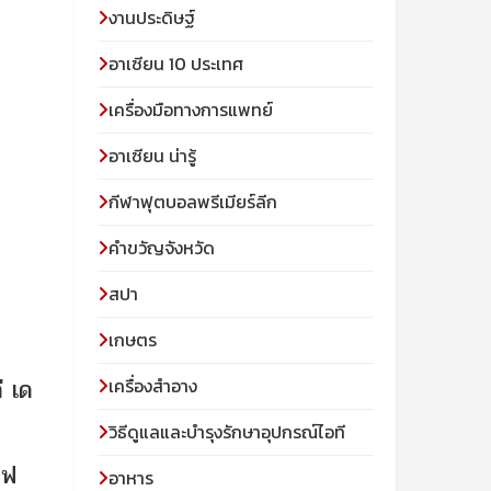
งานประดิษฐ์
อาเซียน 10 ประเทศ
เครื่องมือทางการแพทย์
อาเซียน น่ารู้
กีฬาฟุตบอลพรีเมียร์ลีก
คำขวัญจังหวัด
สปา
เกษตร
่ เด
เครื่องสำอาง
วิธีดูแลและบำรุงรักษาอุปกรณ์ไอที
ุฟ
อาหาร