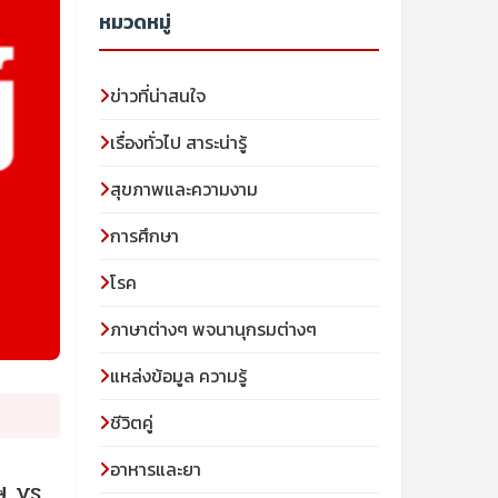
หมวดหมู่
ข่าวที่น่าสนใจ
เรื่องทั่วไป สาระน่ารู้
สุขภาพและความงาม
การศึกษา
โรค
ภาษาต่างๆ พจนานุกรมต่างๆ
แหล่งข้อมูล ความรู้
ชีวิตคู่
อาหารและยา
ษ vs