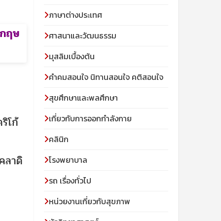
ภาษาต่างประเทศ
ศาสนาและวัฒนธรรม
มุสลิมเบื้องต้น
คําคมสอนใจ นิทานสอนใจ คติสอนใจ
สุขศึกษาและพลศึกษา
เกี่ยวกับการออกกำลังกาย
ริโก้
คลินิก
เคลาดิ
โรงพยาบาล
รถ เรื่องทั่วไป
หน่วยงานเกี่ยวกับสุขภาพ