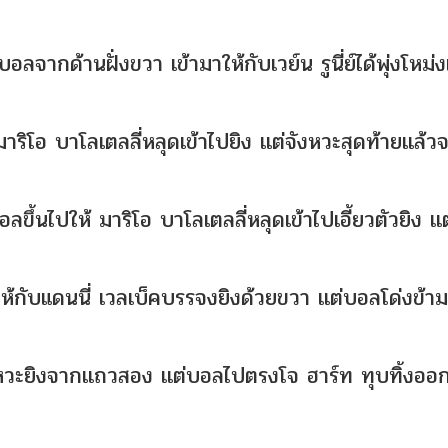
จากด้านฝั่งขวา เข้ามาให้กับเวย์น รูนี่ย์ได้พุ่งโหม่งเ
้มาริโอ บาโลเตลลี่หลุดเข้าไปยิง เเต่จังหวะสุดท้ายเเล้ว
อลขึ้นไปให้ มาริโอ บาโลเตลลี่หลุดเข้าไปเอี้ยวตัวยิง เเ
ังให้กับแดนนี่ เวลเบ็คบรรจงยิงด้วยขวา เเต่บอลโด่งข้
ังหวะยิงจากเเถวสอง เเต่บอลไปตรงโจ ฮาร์ท ทุบทิ้งออ