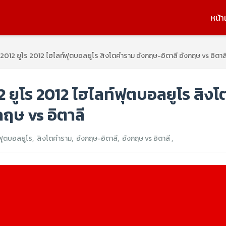
หน้า
2012 ยูโร 2012 ไฮไลท์ฟุตบอลยูโร สิงโตคำราม อังกฤษ-อิตาลี อังกฤษ vs อิตาล
 ยูโร 2012 ไฮไลท์ฟุตบอลยูโร สิงโ
ฤษ vs อิตาลี
ฟุตบอลยูโร
,
สิงโตคำราม
,
อังกฤษ-อิตาลี
,
อังกฤษ vs อิตาลี
,