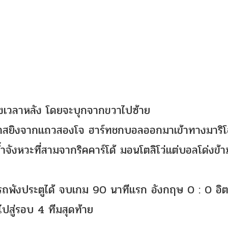
รึ่งเวลาหลัง โดยจะบุกจากขวาไปซ้าย
้โอกาสยิงจากเเถวสองโจ ฮาร์ทชกบอลออกมาเข้าทางมาริ
ะซ้ำจังหวะที่สามจากริคคาร์โด้ มอนโตลิโว่เเต่บอลโด่งข
ารถพังประตูได้ จบเกม 90 นาทีเเรก อังกฤษ 0 : 0 อิต
าไปสู่รอบ 4 ทีมสุดท้าย