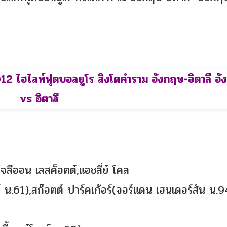
,โจลีออน เลสค็อตต์,แอชลี่ย์ โคล
ต์ น.61),สก็อตต์ ปาร์คเก้อร์(จอร์แดน เฮนเดอร์สัน น.9