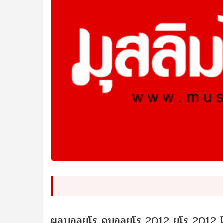
ผลบอลยูโร ดูบอลยูโร 2012 ยูโร 2012 