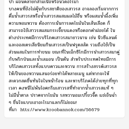
ปา ผ่อนคลายกล้ามเนื้อหรือนวดอโรมา
บางคนที่ยังไม่คุ้นกับรสชาติของเสาวรส อาจลองเริ่มจากการ
ดื่มน้ำเสาวรสหรือน้ำเสาวรสผสมผลไม้อื่น หรือผสมน้ำผึ้งเพิ่ม
ความหอมหวาน ต้องการเน้นการลดไขมันในเส้นเลือด ก็
สามารถใช้เสาวรสผสมกระเจี๊ยบแดงหรือดอกคำฝอยได้ ใน
ต่างประเทศมีการบริโภคเสาวรสมายาวนาน เช่น นิวซีแลนด์
และออสเตรเลียนิยมกินเสาวรสเป็นฟรุตสลัด รวมถึงใช้เป็น
ส่วนผสมในการทำขนม ขณะที่ในเม็กซิโกมีการนำเสาวรสมาคู่
กับพริกป่นและน้ำเลมอน เป็นต้น สำหรับประเทศไทยมีการ
บริโภคเสาวรสทั้งแบบคาวและหวาน การสร้างสรรค์เสาวรส
ให้เป็นของหวานแสนอร่อยทำได้หลายเมนู แต่หากจะให้
สะดวกสดชื่นทันใจในหน้าร้อน และหาบริโภคได้ง่ายทุกที่ทุก
เวลา คงหนีไม่พ้นไอศกรีมเสาวรสที่ทำจากน้ำเสาวรสแท้ ๆ
ไม่มีน้ำตาล ปราศจากไขมัน รสหวานอมเปรี้ยวจี๊ด แช่เย็นฉ่ำ
ๆ ชื่นใจแบบเอาอะไรมาแลกก็ไม่ยอม!
ที่มา
htts://www.kroobannok.com/56679