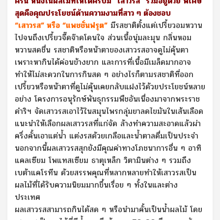
ครัน หนึ่งในผลไม้ที่ให้ได้ครบมี “เสาวรส” รวมอยู่ด้วย พิเศษ
สุดคือคุณประโยชน์ด้านความงามที่สาว ๆ ต้องชอบ
“เสาวรส” หรือ “แพชชั่นฟรุต”
มีรสชาติตั้งแต่เปรี้ยวอมหวาน
ไปจนถึงเปรี้ยวจี๊ดจ๊าดโดนใจ ส่วนเนื้อนุ่มละมุน กลิ่นหอม
หวานสดชื่น รสชาติหรือหน้าตาของเสาวรสอาจดูไม่คุ้นตา
เพราะหากินได้ค่อนข้างยาก และการที่เนื้อมีเมล็ดมากอาจ
ทำให้ไม่สะดวกในการกินสด ๆ อย่างไรก็ตามรสชาติที่ออก
เปรี้ยวหรือหน้าตาที่ดูไม่คุ้นเคยกลับแฝงไว้ด้วยประโยชน์หลาย
อย่าง โครงการอนุรักษ์พันธุกรรมพืชอันเนื่องมาจากพระราช
ดำริฯ จัดเสาวรสเอาไว้ในสมุนไพรกลุ่มยาลดไขมันในเส้นเลือด
แนะนำให้เลือกผลเสาวรสที่แก่จัด ล้างทำความสะอาดแล้วผ่า
ครึ่งคั้นเอาแต่น้ำ แต่งรสด้วยเกลือและน้ำตาลดื่มเป็นประจำ
นอกจากนี้ผลเสาวรสสุกยังมีคุณค่าทางโภชนาการอื่น ๆ อาทิ
แคลเซียม โพแทสเซียม ธาตุเหล็ก วิตามินต่าง ๆ รวมถึง
เบต้าแคโรทีน ด้วยสรรพคุณที่หลากหลายทำให้เสาวรสเป็น
ผลไม้ที่ได้รับความนิยมมากขึ้นเรื่อย ๆ ทั้งในและต่าง
ประเทศ
ผลเสาวรสสามารถกินได้สด ๆ หรือนำมาคั้นเป็นน้ำผลไม้ โดย