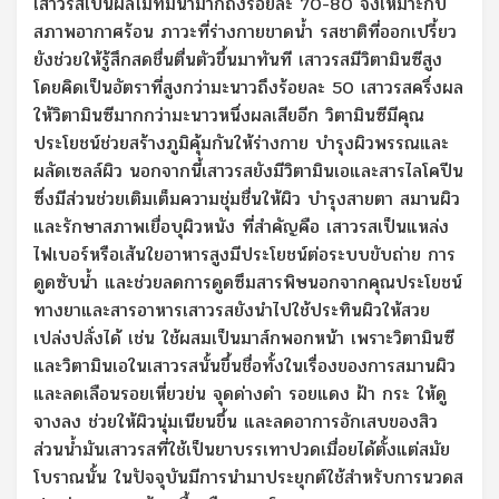
เสาวรสเป็นผลไม้ที่มีน้ำมากถึงร้อยละ 70-80 จึงเหมาะกับ
สภาพอากาศร้อน ภาวะที่ร่างกายขาดน้ำ รสชาติที่ออกเปรี้ยว
ยังช่วยให้รู้สึกสดชื่นตื่นตัวขึ้นมาทันที เสาวรสมีวิตามินซีสูง
โดยคิดเป็นอัตราที่สูงกว่ามะนาวถึงร้อยละ 50 เสาวรสครึ่งผล
ให้วิตามินซีมากกว่ามะนาวหนึ่งผลเสียอีก วิตามินซีมีคุณ
ประโยชน์ช่วยสร้างภูมิคุ้มกันให้ร่างกาย บำรุงผิวพรรณและ
ผลัดเซลล์ผิว นอกจากนี้เสาวรสยังมีวิตามินเอและสารไลโคปีน
ซึ่งมีส่วนช่วยเติมเต็มความชุ่มชื่นให้ผิว บำรุงสายตา สมานผิว
และรักษาสภาพเยื่อบุผิวหนัง ที่สำคัญคือ เสาวรสเป็นแหล่ง
ไฟเบอร์หรือเส้นใยอาหารสูงมีประโยชน์ต่อระบบขับถ่าย การ
ดูดซับน้ำ และช่วยลดการดูดซึมสารพิษนอกจากคุณประโยชน์
ทางยาและสารอาหารเสาวรสยังนำไปใช้ประทินผิวให้สวย
เปล่งปลั่งได้ เช่น ใช้ผสมเป็นมาส์กพอกหน้า เพราะวิตามินซี
และวิตามินเอในเสาวรสนั้นขึ้นชื่อทั้งในเรื่องของการสมานผิว
และลดเลือนรอยเหี่ยวย่น จุดด่างดำ รอยแดง ฝ้า กระ ให้ดู
จางลง ช่วยให้ผิวนุ่มเนียนขึ้น และลดอาการอักเสบของสิว
ส่วนน้ำมันเสาวรสที่ใช้เป็นยาบรรเทาปวดเมื่อยได้ตั้งแต่สมัย
โบราณนั้น ในปัจจุบันมีการนำมาประยุกต์ใช้สำหรับการนวดส