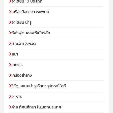
อาเซียน 10 ประเทศ
เครื่องมือทางการแพทย์
อาเซียน น่ารู้
กีฬาฟุตบอลพรีเมียร์ลีก
คำขวัญจังหวัด
สปา
เกษตร
เครื่องสำอาง
วิธีดูแลและบำรุงรักษาอุปกรณ์ไอที
อาหาร
ค่าย ทัศนศึกษา ใน,นอกประเทศ