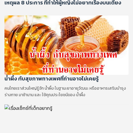
เหตุผล 8 ประการ ที่ทำให้ผู้หญิงไม่อยากเรื่องบนเตียง
น้ำผึ้ง กับสุขภาพทางเพศที่ท่านอาจไม่เคยรู้
คนไทยเราส่วนใหญ่รู้จัก น้ำผึ้ง ในฐานะยาอายุวัฒนะ หรืออาหารเสริมบำรุง
ร่างกาย มาช้านาน และ ใช้คุณประโยชน์ของ น้ำผึ้ง