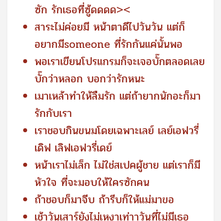
ซัก รักเธอที่ซู้ดดดด><
สาระไม่ค่อยมี หน้าตาดีไปวันวัน แต่ก็
อยากมีsomeone ที่รักกันแค่นั้นพอ
พอเราเขียนโปรแกรมก็จะเจอบั๊กตลอดเลย
บั๊กว่าหลอก บอกว่ารักหนะ
เมาเหล้าทำให้ลืมรัก แต่ถ้ายากนักอะก็มา
รักกับเรา
เราชอบกินขนมโดยเฉพาะเลย์ เลย์เอฟวรี่
เดิฟ เลิฟเอฟวรี่เดย์
หน้าเราไม่เล็ก ไม่ใช่สเปคผู้ชาย แต่เราก็มี
หัวใจ ที่จะมอบให้ใครซักคน
ถ้าชอบก็มาจีบ ถ้ารีบก็ให้แม่มาขอ
เช้าวันเสาร์ยังไม่เหงาเท่าาวันที่ไม่มีเธอ