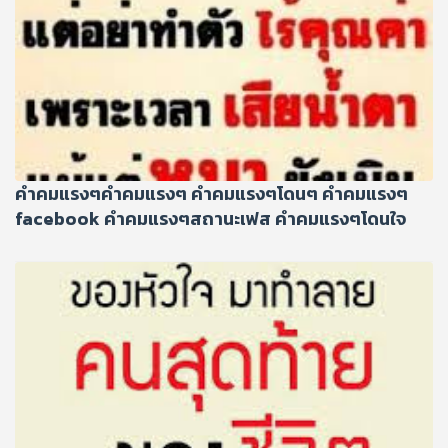
คําคมแรงๆคําคมแรงๆ คําคมแรงๆโดนๆ คําคมแรงๆ
facebook คําคมแรงๆสถานะเฟส คําคมแรงๆโดนใจ