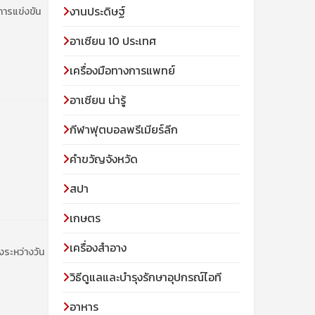
งานประดิษฐ์
การแข่งขัน
อาเซียน 10 ประเทศ
เครื่องมือทางการแพทย์
อาเซียน น่ารู้
กีฬาฟุตบอลพรีเมียร์ลีก
คำขวัญจังหวัด
สปา
เกษตร
เครื่องสำอาง
งระหว่างวัน
วิธีดูแลและบำรุงรักษาอุปกรณ์ไอที
อาหาร