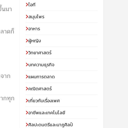
ไอที
ึ้นมา
สมุนไพร
อาหาร
ตลาดก็
ผู้หญิง
ต
วิทยาศาสตร์
บทความธุรกิจ
กจาก
แผนการตลาด
คณิตศาสตร์
จากทุก
เกี่ยวกับเรื่องเพศ
อาชีพและเทคโนโลยี
ศิลปะดนตรีและนาฎศิลป์