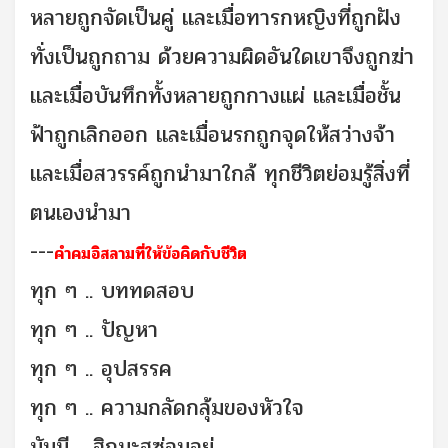
หลายถูกจัดเป็นคู่ เเละเมื่อทารกหญิงที่ถูกฝัง
ทั่งเป็นถูกถาม ด้วยความผิดอันใดเขาจึงถูกฆ่า
เเละเมื่อบันทึกทั้งหลายถูกกางเเผ่ เเละเมื่อชั้น
ฟ้าถูกเลิกออก เเละเมื่อนรกถูกจุดให้สว่างจ้า
เเละเมื่อสวรรค์ถูกนำมาใกล้ ทุกชีวิตย่อมรู้สิ่งที่
ตนเองนำมา
---
คำคมอิสลามที่ให้ข้อคิดกับชีวิต
ทุก ๆ .. บททดสอบ
ทุก ๆ .. ปัญหา
ทุก ๆ .. อุปสรรค
ทุก ๆ .. ความกลัดกลุ้มของหัวใจ
มันมี .. ฮิกมะฮฺซ่อนอยู่