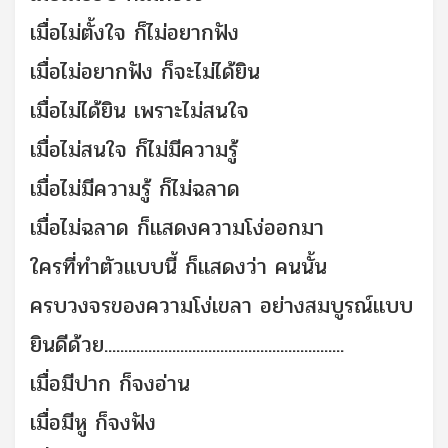
เมื่อไม่ตั้งใจ ก็ไม่อยากฟัง
เมื่อไม่อยากฟัง ก็จะไม่ได้ยิน
เมื่อไม่ได้ยิน เพราะไม่สนใจ
เมื่อไม่สนใจ ก็ไม่มีความรู้
เมื่อไม่มีความรู้ ก็ไม่ฉลาด
เมื่อไม่ฉลาด ก็เเสดงความโง่ออกมา
ใครที่ทำตัวเเบบนี้ ก็เเสดงว่า คนนั้น
ครบวงจรของความโง่เขลา อย่างสมบูรณ์เเบบ
ยินดีด้วย............................................................
เมื่อมีปาก ก็จงอ่าน
เมื่อมีหู ก็จงฟัง