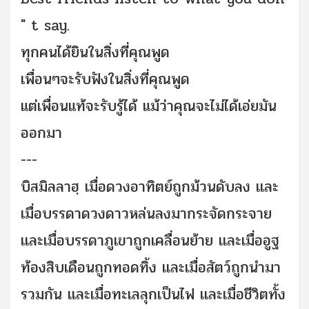
" t say.
ทุกคนได้ยินในสิ่งที่คุณพูด
เพื่อนๆจะรับฟังในสิ่งที่คุณพูด
แต่เพื่อนแท้จะรับรู้ได้ แม้ว่าคุณจะไม่ได้เอ่ยมัน
ออกมา
---
บิสมิลลาฮฺ เมื่อดวงอาทิตย์ถูกม้วนดับลง เเละ
เมื่อบรรดาดวงดาวหล่นลงมากระจัดกระจาย
เเละเมื่อบรรดาภูเขาถูกเคลื่อนย้าย เเละเมื่ออูฐ
ท้องสิบเดือนถูกทอดทิ้ง เเละเมื่อสัตว์ถูกนำมา
รวมกัน เเละเมื่อทะเลลุกเป็นไฟ เเละเมื่อชีวิตทั้ง