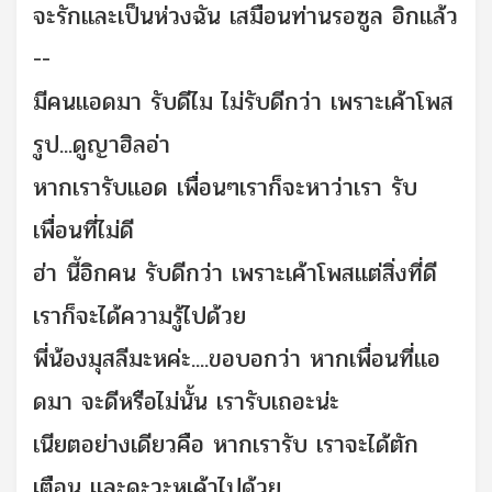
จะรักเเละเป็นห่วงฉัน เสมือนท่านรอซูล อิกเเล้ว
--
มีคนเเอดมา รับดีไม ไม่รับดีกว่า เพราะเค้าโพส
รูป...ดูญาฮิลอ่า
หากเรารับเเอด เพื่อนๆเราก็จะหาว่าเรา รับ
เพื่อนที่ไม่ดี
ฮ่า นี้อิกคน รับดีกว่า เพราะเค้าโพสเเต่สิ่งที่ดี
เราก็จะได้ความรู้ไปด้วย
พี่น้องมุสลีมะหค่ะ....ขอบอกว่า หากเพื่อนที่เเอ
ดมา จะดีหรือไม่นั้น เรารับเถอะน่ะ
เนียตอย่างเดียวคือ หากเรารับ เราจะได้ตัก
เตือน เเละดะวะหเค้าไปด้วย