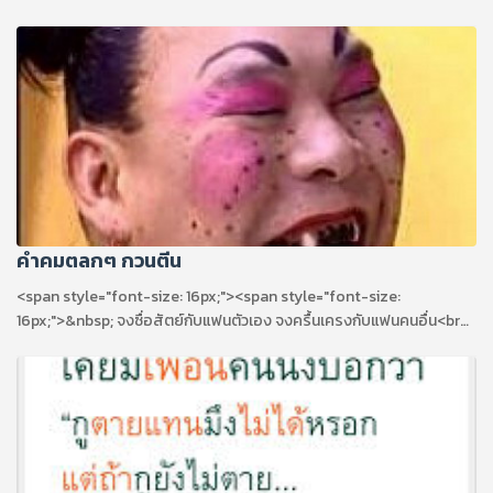
คำคมตลกๆ กวนตีน
<span style="font-size: 16px;"><span style="font-size:
16px;">&nbsp; จงซื่อสัตย์กับแฟนตัวเอง จงครื้นเครงกับแฟนคนอื่น<br
/>- สามีคือเป้าหมาย ผู้ชายคือทางผ่าน คบเด็กคือนิพพาน ขึ้นคานตายทั้ง
เป็น</span></span>