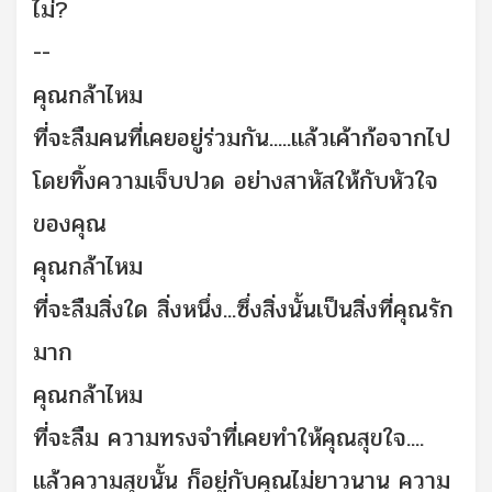
ไม่?
--
คุณกล้าไหม
ที่จะลืมคนที่เคยอยู่ร่วมกัน.....เเล้วเค้าก้อจากไป
โดยทิ้งความเจ็บปวด อย่างสาหัสให้กับหัวใจ
ของคุณ
คุณกล้าไหม
ที่จะลืมสิ่งใด สิ่งหนึ่ง...ซึ่งสิ่งนั้นเป็นสิ่งที่คุณรัก
มาก
คุณกล้าไหม
ที่จะลืม ความทรงจำที่เคยทำให้คุณสุขใจ....
เเล้วความสุขนั้น ก็อยู่กับคุณไม่ยาวนาน ความ