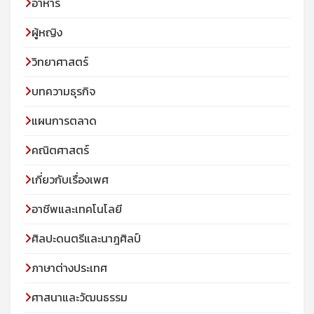
อาหาร
ผู้หญิง
วิทยาศาสตร์
บทความธุรกิจ
แผนการตลาด
คณิตศาสตร์
เกี่ยวกับเรื่องเพศ
อาชีพและเทคโนโลยี
ศิลปะดนตรีและนาฎศิลป์
ภาษาต่างประเทศ
ศาสนาและวัฒนธรรม