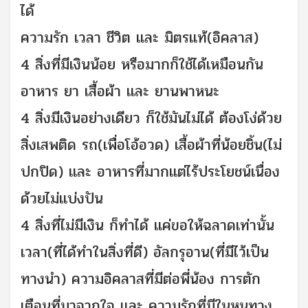
ได้
ความรัก เวลา ชีวิต เเละ มิตรเเท้(อิคลาส)
4 สิ่งที่มีเงินน้อย หรือมากก็ใช้ได้เหมือนกัน
อาหาร ยา เสื้อผ้า เเละ ยานพาหนะ
4 สิ่งมีเงินอย่างเดียว ก็ใช้มันไม่ได้ ต้องโง่ด้วย
สิ่งเสพติด รถ(เพื่อโอ้อวด) เสื้อผ้าที่น้อยชิ้น(ไม่
ปกปิด) เเละ อาหารที่มากเเต่ไร้ประโยชน์เนื่อง
ด้วยไม่เเบ่งปัน
4 สิ่งที่ไม่มีเงิน ก็ทำได้ เเค่ขอให้ฉลาดเท่านั้น
เวลา(ที่ได้ทำในสิ่งที่ดี) อัลกรุอาน(ที่มีไว้เป็น
ทางนำ) ความอิคลาสที่มีต่อพี่น้อง การตัก
เตือนที่มาจากใจ เเละ ความรักที่มีในหนทาง