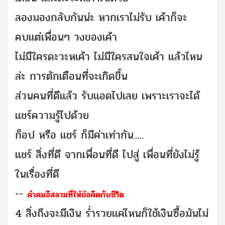
ลองมองกลับกันน่ะ หากเราไม่รับ เค้าก็จะ
คบเเต่เพื่อนๆ วงของเค้า
ไม่มีใครดะวะหเค้า ไม่มีใครสนใจเค้า เเล้วไหน
ล่ะ การตักเตือนที่จะเกิดขึ้น
ส่วนคนที่ดีเเล้ว รับเเอดไปเลย เพราะเราจะได้
เเชร์ความรู้ไปด้วย
ก็อป หรือ เเชร์ ก็มีค่าเท่ากัน.....
เเชร์ สิ่งที่ดี จากเพื่อนที่ดี ไปสู่ เพื่อนที่ยังไม่รู้
ในเรื่องที่ดี
--
คำคมอิสลามที่ให้ข้อคิดกับชีวิต
4 สิ่งถึงจะมีเงิน ร่ำรวยเเค่ไหนก็ใช้เงินซื้อมันไม่