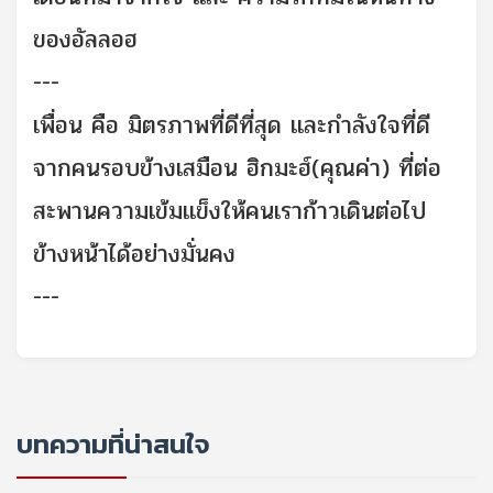
ของอัลลอฮ
---
เพื่อน คือ มิตรภาพที่ดีที่สุด เเละกำลังใจที่ดี
จากคนรอบข้างเสมือน ฮิกมะฮ์(คุณค่า) ที่ต่อ
สะพานความเข้มเเข็งให้คนเราก้าวเดินต่อไป
ข้างหน้าได้อย่างมั่นคง
---
บทความที่น่าสนใจ