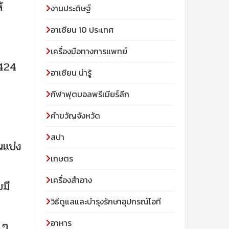
้
งานประดิษฐ์
อาเซียน 10 ประเทศ
เครื่องมือทางการแพทย์
,424
อาเซียน น่ารู้
กีฬาฟุตบอลพรีเมียร์ลีก
คำขวัญจังหวัด
สปา
นแบ่ง
เกษตร
เครื่องสำอาง
มี
วิธีดูแลและบำรุงรักษาอุปกรณ์ไอที
อาหาร
 ๆ