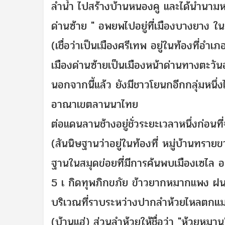
ลำน้ำ ไปสร้างบ้านหนองคู และได้นำนามหม
ด่านซ้าย " อพยพไปอยู่ที่เมืองบางยาง ใน
(เชื่อว่าเป็นเมืองศรีเทพ อยู่ในท้องที่อำเ
เมืองด่านซ้ายเป็นเมืองหน้าด่านทางตะว
นอกจากนี้แล้ว ยังมีชาวโยนกอีกกลุ่มหนึ
อาณาเขตลานนาไทย
ต่อแดนลานช้างอยู่ชั่วระยะเวลาหนึ่งก่อนท
(สันนิษฐานว่าอยู่ในท้องที่ หมู่บ้านทร
ฐานในสมุดข่อยที่มีการค้นพบเมืองเซไล อย
5 เ กิดทุพภิกขภัย ข้าวยากหมากแพง ฝนฟ
บริเวณที่ราบระหว่างปากลำห้วยไหลตกแม่เซ
(บ้านแฮ่) ส่วนลำห้วยให้ชื่อว่า "ห้วยหมาน