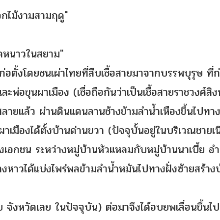
อกไม้งามสามฤดู"
 สุดหนาวในสยาม"
่อตั้งโดยชนเผ่าไทยที่สืบเชื้อสายมาจากบรรพบุรุษ ที่ก่
อขุนผาเมือง (เชื่อถือกันว่าเป็นเชื้อสายราชวงศ์สิงห
ลายแล้ว ผ่านดินแดนลานช้างข้ามลำน้ำเหืองขึ้นไปทางฝ
เมืองได้ตั้งบ้านด่านขวา (ปัจจุบั้นอยู่ในบริเวณชายเ
งเอกชน ระหว่างหมู่บ้านหัวแหลมกับหมู่บ้านนาเบี้ย อ
างหาวได้แบ่งไพร่พลข้ามลำน้ำหมันไปทางฝั่งซ้ายสร้าง
าย จังหวัดเลย ในปัจจุบัน) ต่อมาจึงได้อบยพเลื่อนขึ้น