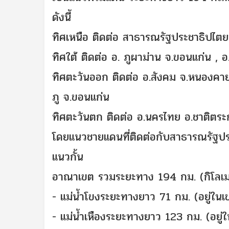
ดังนี้
ทิศเหนือ ติดต่อ สาธารณรัฐประชาธิปไต
ทิศใต้ ติดต่อ อ. ภูผาม่าน จ.ขอนแก่น , 
ทิศตะวันออก ติดต่อ อ.สังคม จ.หนองคาย, 
ภู จ.ขอนแก่น
ทิศตะวันตก ติดต่อ อ.นครไทย อ.ชาติตระ
โดยแนวชายแดนที่ติดต่อกับสาธารณรัฐประ
แนวกั้น
อาณาเขต รวมระยะทาง 194 กม. (กิโลเ
- แม่น้ำโขงระยะทางยาว 71 กม. (อยู่ใน
- แม่น้ำเหืองระยะทางยาว 123 กม. (อยู่ใน