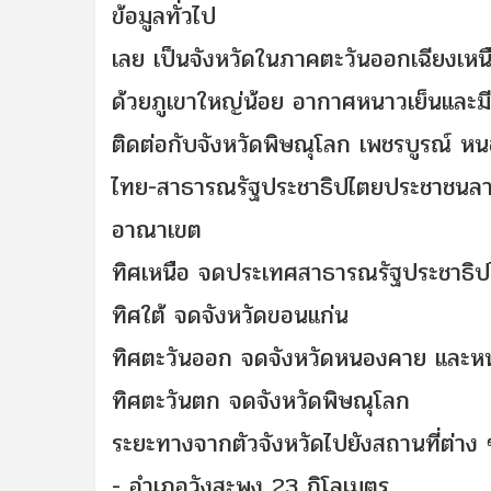
ข้อมูลทั่วไป
เลย เป็นจังหวัดในภาคตะวันออกเฉียงเหน
ด้วยภูเขาใหญ่น้อย อากาศหนาวเย็นและมีห
ติดต่อกับจังหวัดพิษณุโลก เพชรบูรณ์ หน
ไทย-สาธารณรัฐประชาธิปไตยประชาชนลา
อาณาเขต
ทิศเหนือ จดประเทศสาธารณรัฐประชาธิ
ทิศใต้ จดจังหวัดขอนแก่น
ทิศตะวันออก จดจังหวัดหนองคาย และหน
ทิศตะวันตก จดจังหวัดพิษณุโลก
ระยะทางจากตัวจังหวัดไปยังสถานที่ต่าง 
- อำเภอวังสะพุง 23 กิโลเมตร