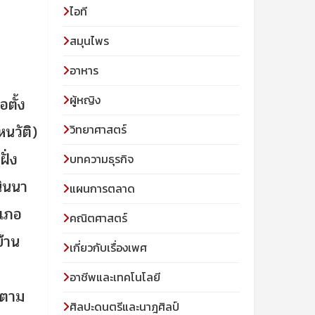
ไอที
สมุนไพร
อาหาร
ผู้หญิง
อตั้ง
นวัติ)
วิทยาศาสตร์
ั่ง
บทความธุรกิจ
นินนา
แผนการตลาด
ำเภอ
คณิตศาสตร์
บ้าน
เกี่ยวกับเรื่องเพศ
อาชีพและเทคโนโลยี
ไปตาม
ศิลปะดนตรีและนาฎศิลป์