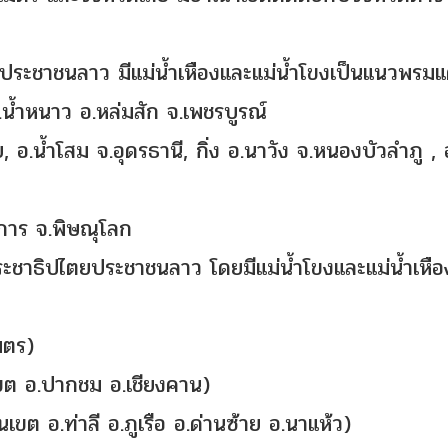
ยประชาชนลาว มีแม่น้ำเหืองและแม่น้ำโขงเป็นแนวพรม
อ.น้ำหนาว อ.หล่มสัก จ.เพชรบูรณ์
อ.น้ำโสม จ.อุดรธานี, กิ่ง อ.นาวัง จ.หนองบัวลำภู , 
การ จ.พิษณุโลก
ชาธิปไตยประชาชนลาว โดยมีแม่น้ำโขงและแม่น้ำเหือ
มตร)
เขต อ.ปากชม อ.เชียงคาน)
เขต อ.ท่าลี อ.ภูเรือ อ.ด่านซ้าย อ.นาแห้ว)