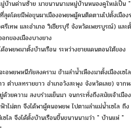
ู่บ้านด่านซ้าย มาขนานนามหมู่บ้านหนองคูใหม่เป็น "
ที่สุดโดยมีพ่อขุนผาเมืองอพยพผู้คนติดตามไปตั้งเมือง
ภอศรีเทพ และอำเภอ วิเชียรบุรี จังหวัดเพชรบูรณ์) และตั
ันออกของเมืองบางยาง
่งได้อพยพมาตั้งบ้านเรือน ระหว่างชายแดนตอนใต้ของ
ี่จะอพยพหนีภัยสงคราม ข้ามลำน้ำเหืองมาตั้งเมืองเซไลข
ายขาว ตำบลทรายขาว อำเภอวังสะพุง จังหวัดเลย) จากห
ู่ด้วยความ สงบร่วมเย็นมา จนกระทั่งถึงสมัยเจ้าเมือง
้าไม่ตก จึงได้พาผู้คนอพยพ ไปตามลำแม่น้ำเซไล ถึง
ไล จึงได้ตั้งบ้านเรือนขึ้นขนานนามว่า " บ้านแห่ "
"