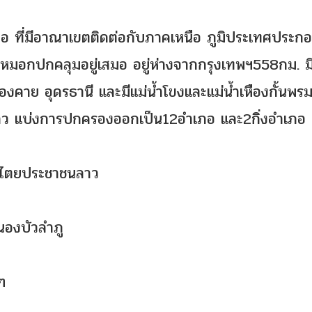
ือ ที่มีอาณาเขตติดต่อกับภาคเหนือ ภูมิประเทศประก
มอกปกคลุมอยู่เสมอ อยู่ห่างจากกรุงเทพฯ558กม. มีพื
องคาย อุดรธานี และมีแม่น้ำโขงและแม่น้ำเหืองกั้นพ
ว แบ่งการปกครองออกเป็น12อำเภอ และ2กิ่งอำเภอ
ปไตยประชาชนลาว
องบัวลำภู
ๆ