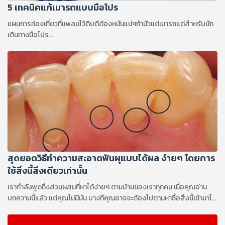
5 เทคนิคแก้เมารถแบบมือโปร
แผนการท่องเที่ยวที่แพลนไว้ดิบดีต้องหมันแน่ๆถ้ามัวแต่เมารถแต่สำหรับนัก
เดินทางมือโปร...
สุดยอดวิธีทำความสะอาดฟันผุแบบได้ผล ง่ายๆ โดยการ
ใช้สิ่งนี้สิ่งเดียวเท่านั้น
เรากำลังพูดถึงส่วนผสมที่หาได้ง่ายๆ ตามบ้านของเราทุกคน เมื่อคุณอ่าน
บทความนี้แล้ว แต่คุณไม่มีมัน บางทีคุณอาจจะต้องไปตามหาซื้อสิ่งนี้เข้ามาไว้
ในบ้านอย่างแน่นอน