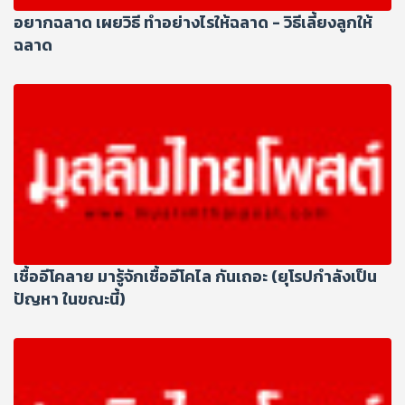
อยากฉลาด เผยวิธี ทำอย่างไรให้ฉลาด - วิธีเลี้ยงลูกให้
ฉลาด
เชื้ออีโคลาย มารู้จักเชื้ออีโคไล กันเถอะ (ยุโรปกำลังเป็น
ปัญหา ในขณะนี้)