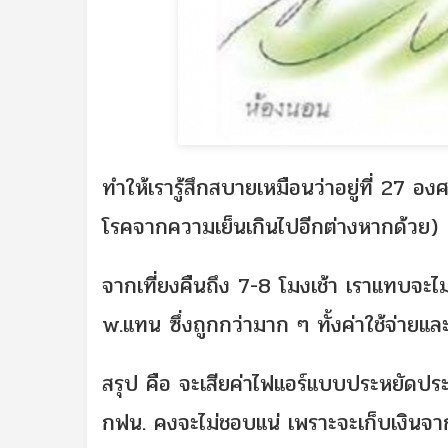
ทำให้เรารู้สึกสบายเหมือนว่าอยู่ที่ 27 อง
โรคจากความเย็นเกินไปอีกต่างหากด้วย)
จากเที่ยงคืนถึง 7-8 โมงเช้า เราแทบจะไม
w.แทน ซึ่งถูกกว่ามาก ๆ ทั้งค่าใช้จ่ายและว
สรุป คือ จะเสียค่าไฟแอร์แบบประหยัดประ
กฟน. คงจะไม่ชอบแน่ เพราะจะเก็บเงินจา