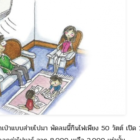
น มาเป่าแบบส่ายไปมา พัดลมนี้กินไฟเพียง 50 วัตต์ เปิด