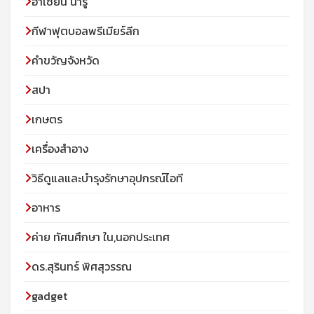
อาเซียน น่ารู้
กีฬาฟุตบอลพรีเมียร์ลีก
คำขวัญจังหวัด
สปา
เกษตร
เครื่องสำอาง
วิธีดูแลและบำรุงรักษาอุปกรณ์ไอที
อาหาร
ค่าย ทัศนศึกษา ใน,นอกประเทศ
ดร.สุรินทร์ พิศสุวรรณ
gadget