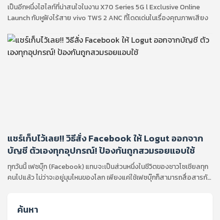
เป็นอีกหนึ่งไฮไลท์ที่น่าสนใจในงาน X70 Series 5G l Exclusive Online
Launch กับหูฟังไร้สาย vivo TWS 2 ANC ที่โดดเด่นในเรื่องคุณภาพเสียง
แชร์เก็บไว้เลย!! วิธีสั่ง Facebook ให้ Logut ออกจาก
บัญชี ตัวเองทุกอุปกรณ์! ป้องกันถูกสวมรอยแอบใช้
ทุกวันนี้ เฟซบุ๊ก (Facebook) แทบจะเป็นส่วนหนึ่งในชีวิตของชาวโซเชียลทุก
คนไปแล้ว ไม่ว่าจะอยู่มุมไหนของโลก เพียงแค่ใช้เฟซบุ๊กก็สามารถสื่อสารกับ
เพื่อนๆได้ ไม่ว่าจะออนไลน์ผ่านสมาร์ทโฟนหรือคอมพิวเตอร์ก็สามารถทำได้...
<br />
ค้นหา