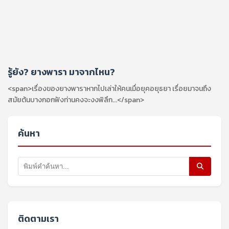
รู้ยัง? ยางพารา มาจากไหน?
<span>เรื่องของยางพาราหากไปเล่าให้คนเมื่อยุคอยุธยา เรื่อยมาจนถึง
สมัยต้นบางกอกฟังท่านคงจะงงพิลึก...</span>
ค้นหา
ติดตามเรา