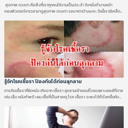
สุขภาพ ดวงตา คือสิ่งที่เราทุกคนใช้งานเป็นประจำ วันๆนั่งทำงานหน้า
คอมพิวเตอร์หาเวลามาดูสุขภาพ ดวงตา รอบๆตาบ้างนะคะ วันนี้เรามีเคล็ด
ลับดีๆในการบำบัด ดวงตา โดยก้อนหินมาฝากกันค่ะ
รู้จักโรคเชื้อรา ป้องกันได้ก่อนลุกลาม
การติดเชื้อราที่ผิวหนัง เกิดจาก เชื้อรา ลุกลามเข้าเซลล์โดยเฉพาะเซลล์ที่ตาย
เช่น เล็บ หนังกำพร้า ผม เชื้อที่เป็นสาเหตุ โรค เชื้อรา จะพบได้ทั่วโลกขึ้นกับ
ชนิดของเชื้อรา อุณหภูมิ ความชุ่มชื้นของอากาศ สุขภาพ และความสะอาด