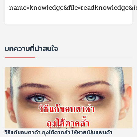
name=knowledge&file=readknowledge&i
บทความที่น่าสนใจ
วิธีแก้ขอบตาดํา ถุงใต้ตาคล้ำ ให้หายเป็นแพนด้า