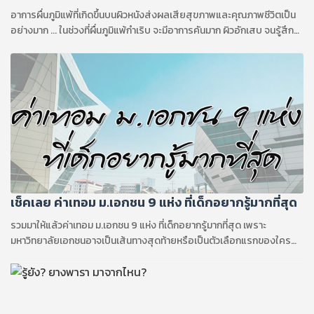
อาการผื่นภูมิแพ้ที่เกิดขึ้นบนผิวหนังส่งผลเสียสุขภาพและคุณภาพชีวิตเป็น
อย่างมาก ... ในช่วงที่ผื่นภูมิแพ้กำเริบ จะมีอาการคันมาก ผิวอักเสบ จนรู้สึก
ห้ามใจเกาได้ยาก แต่การเกาก็จะยิ่งทำให้สภาพผิวแย่ลงไปอีก
เช็คเลย ค่าเทอม ม.เอกชน 9 แห่ง ที่เด็กอยากรู้มากที่สุด
รวมมาให้แล้วค่าเทอม ม.เอกชน 9 แห่ง ที่เด็กอยากรู้มากที่สุด เพราะ
มหาวิทยาลัยเอกชนอาจเป็นเส้นทางสุดท้ายหรือเป็นตัวเลือกแรกของใคร
หลายคน หลายสถาบันมีชื่อเสียงไปไม่น้อยกว่าสถาบันของรัฐเลย