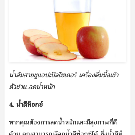
น้ำส้มสายชูแอปเปิลไซเดอร์ เครื่องดื่มมื้อเช้า
ตัวช่วย..ลดน้ำหนัก
4. น้ำดีท็อกซ์
หากคุณต้องการลดน้ำหนักและมีสุขภาพที่ดี
ด้วย คุณสามารถเลือกน้ำดีท็อกซ์ได้ ซึ่งน้ำดีท็