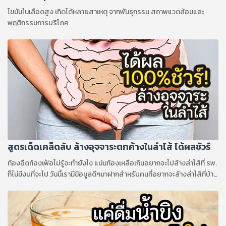
ไขมันในเลือดสูง เกิดได้หลายสาเหตุ จากพันธุกรรม สถาพแวดล้อมและ
พฤติกรรมการบริโภค
สูตรเด็ดเคล็ดลับ ล้างอุจจาระตกค้างในลำไส้ ได้ผลชัวร์
ท้องอืดท้องเฟ้อไม่รู้จะทำยังไง แน่นท้องเหลือเกินอยากจะไปล้างลำไส้ที่ รพ.
ก็ไม่มีงบที่จะไป วันนี้เรามีข้อมูลดีๆมาฝากสำหรับคนที่อยากจะล้างลำไส้ที่บ้าน
และเป็นวัตถุดิบที่เราหาได้เอง ซึ่งถ้าหากคนเราเคี้ยวอาหารไม่เละเอียด