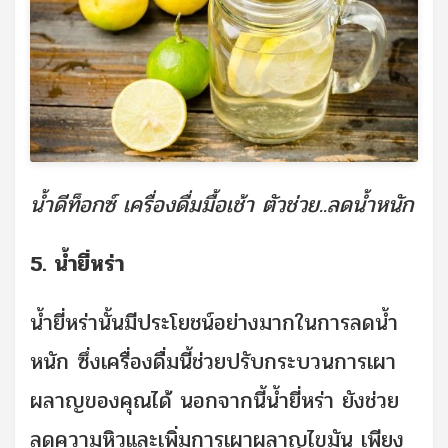
น้ำดีท็อกซ์ เครื่องดื่มมื้อเช้า ตัวช่วย..ลดน้ำหนัก
5. น้ำยี่หร่า
น้ำยี่หร่านั้นมีประโยชน์อย่างมากในการลดน้ำ
หนัก ซึ่งเครื่องดื่มนี้ช่วยปรับกระบวนการเผา
ผลาญของคุณได้ นอกจากนี้น้ำยี่หร่า ยังช่วย
ลดความหิวและเพิ่มการเผาผลาญไขมัน เพียง