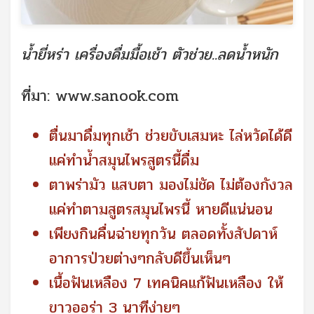
น้ำยี่หร่า เครื่องดื่มมื้อเช้า ตัวช่วย..ลดน้ำหนัก
ที่มา:
www.sanook.com
ตื่นมาดื่มทุกเช้า ช่วยขับเสมหะ ไล่หวัดได้ดี
แค่ทำน้ำสมุนไพรสูตรนี้ดื่ม
ตาพร่ามัว แสบตา มองไม่ชัด ไม่ต้องกังวล
แค่ทำตามสูตรสมุนไพรนี้ หายดีแน่นอน
เพียงกินคื่นฉ่ายทุกวัน ตลอดทั้งสัปดาห์
อาการป่วยต่างๆกลับดีขึ้นเห็นๆ
เนื้อฟันเหลือง 7 เทคนิคแก้ฟันเหลือง ให้
ขาวออร่า 3 นาทีง่ายๆ