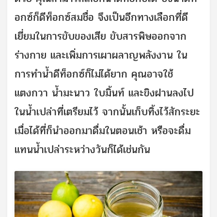
อกซ์ก็ดีท็อกซ์สมชื่อ จึงเป็นอีกทางเลือกที่ดี
เยี่ยมในการขับของเสีย ขับสารพิษออกจาก
ร่างกาย และเพิ่มการเผาผลาญพลังงาน ใน
การทำน้ำดีท็อกซ์ก็ไม่ได้ยาก คุณอาจใช้
แตงกวา น้ำมะนาว ใบมิ้นท์ และขิงฝานลงไป
ในน้ำเปล่าที่เตรียมไว้ จากนั้นเก็บทิ้งไว้สักระยะ
เมื่อได้ที่ก็นำออกมาดื่มในตอนเช้า หรือจะดื่ม
แทนน้ำเปล่าระหว่างวันก็ได้เช่นกัน