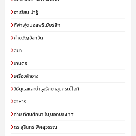
อาเซียน น่ารู้
กีฬาฟุตบอลพรีเมียร์ลีก
คำขวัญจังหวัด
สปา
เกษตร
เครื่องสำอาง
วิธีดูแลและบำรุงรักษาอุปกรณ์ไอที
อาหาร
ค่าย ทัศนศึกษา ใน,นอกประเทศ
ดร.สุรินทร์ พิศสุวรรณ