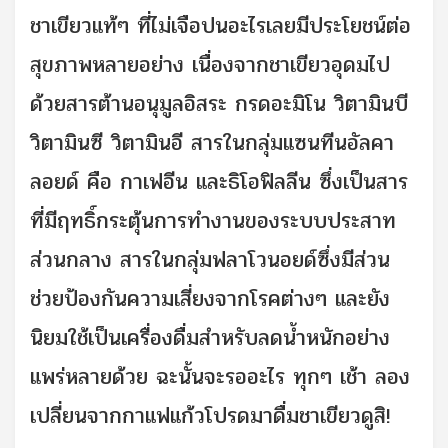
ชาเขียวแท้ๆ ที่ไม่เจือปนอะไรเลยมีประโยชน์ต่อ
สุขภาพหลายอย่าง เนื่องจากชาเขียวอุดมไป
ด้วยสารต้านอนุมูลอิสระ กรดอะมิโน วิตามินบี
วิตามินซี วิตามินอี สารในกลุ่มแซนทีนอัลคา
ลอยด์ คือ กาเฟอีน และธิโอฟิลลีน ซึ่งเป็นสาร
ที่มีฤทธิ์กระตุ้นการทำงานของระบบประสาท
ส่วนกลาง สารในกลุ่มฟลาโวนอยด์ซึ่งมีส่วน
ช่วยป้องกันความเสี่ยงจากโรคต่างๆ และยัง
นิยมใช้เป็นเครื่องดื่มสำหรับลดน้ำหนักอย่าง
แพร่หลายด้วย ฉะนั้นจะรออะไร ทุกๆ เช้า ลอง
เปลี่ยนจากกาแฟแก้วโปรดมาดื่มชาเขียวดูสิ!