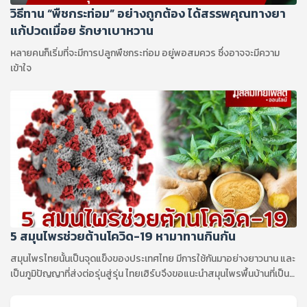
วิธีทาน “พืชกระท่อม” อย่างถูกต้อง ได้สรรพคุณทางยา
แก้ปวดเมื่อย รักษาเบาหวาน
หลายคนก็เริ่มที่จะมีการปลูกพืชกระท่อม อยู่พอสมควร ซึ่งอาจจะมีความ
เข้าใจ
5 สมุนไพรช่วยต้านโควิด-19 หามาทานกินกัน
สมุนไพรไทยนั้นเป็นจุดแข็งของประเทศไทย มีการใช้กันมาอย่างยาวนาน และ
เป็นภูมิปัญญาที่ส่งต่อรุ่นสู่รุ่น ไทยเฮิร์บจึงขอแนะนำสมุนไพรพื้นบ้านที่เป็น
ประโยชน์และแนะนำให้ใช้ 5 ชนิด ...