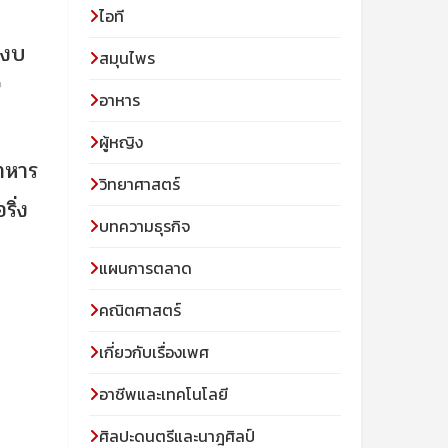
ไอที
ะงบ
สมุนไพร
ี
อาหาร
ผู้หญิง
อาหาร
วิทยาศาสตร์
ริ่ง
บทความธุรกิจ
แผนการตลาด
คณิตศาสตร์
เกี่ยวกับเรื่องเพศ
อาชีพและเทคโนโลยี
ศิลปะดนตรีและนาฎศิลป์