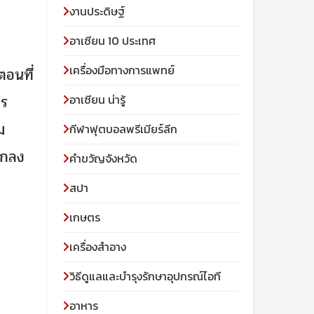
งานประดิษฐ์
อาเซียน 10 ประเทศ
เครื่องมือทางการแพทย์
ตอนที่
าร
อาเซียน น่ารู้
ม
กีฬาฟุตบอลพรีเมียร์ลีก
่ตกลง
คำขวัญจังหวัด
สปา
เกษตร
เครื่องสำอาง
วิธีดูแลและบำรุงรักษาอุปกรณ์ไอที
อาหาร