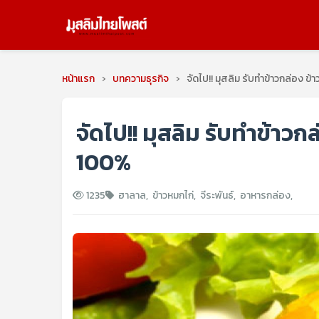
หน้าแรก
›
บทความธุรกิจ
›
จัดไป!! มุสลิม รับทำข้าวกล่อง ข
จัดไป!! มุสลิม รับทำข้าวก
100%
1235
ฮาลาล
,
ข้าวหมกไก่
,
จีระพันธ์
,
อาหารกล่อง
,