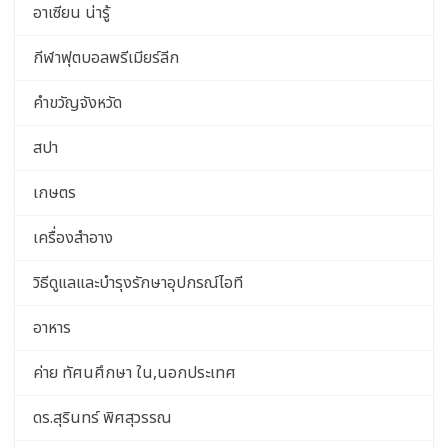
อาเซียน น่ารู้
กีฬาฟุตบอลพรีเมียร์ลีก
คำขวัญจังหวัด
สปา
เกษตร
เครื่องสำอาง
วิธีดูแลและบำรุงรักษาอุปกรณ์ไอที
อาหาร
ค่าย ทัศนศึกษา ใน,นอกประเทศ
ดร.สุรินทร์ พิศสุวรรณ