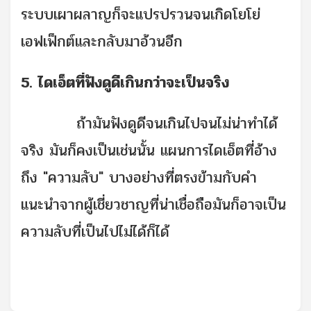
ระบบเผาผลาญก็จะแปรปรวนจนเกิดโยโย่
เอฟเฟ็กต์และกลับมาอ้วนอีก
5. ไดเอ็ตที่ฟังดูดีเกินกว่าจะเป็นจริง
ถ้ามันฟังดูดีจนเกินไปจนไม่น่าทำได้
จริง มันก็คงเป็นเช่นนั้น แผนการไดเอ็ตที่อ้าง
ถึง "ความลับ" บางอย่างที่ตรงข้ามกับคำ
แนะนำจากผู้เชี่ยวชาญที่น่าเชื่อถือมันก็อาจเป็น
ความลับที่เป็นไปไม่ได้ก็ได้