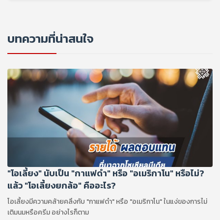
บทความที่น่าสนใจ
"โอเลี้ยง" นับเป็น "กาแฟดำ" หรือ "อเมริกาโน" หรือไม่?
แล้ว "โอเลี้ยงยกล้อ" คืออะไร?
โอเลี้ยงมีความคล้ายคลึงกับ "กาแฟดำ" หรือ "อเมริกาโน" ในแง่ของการไม่
เติมนมหรือครีม อย่างไรก็ตาม