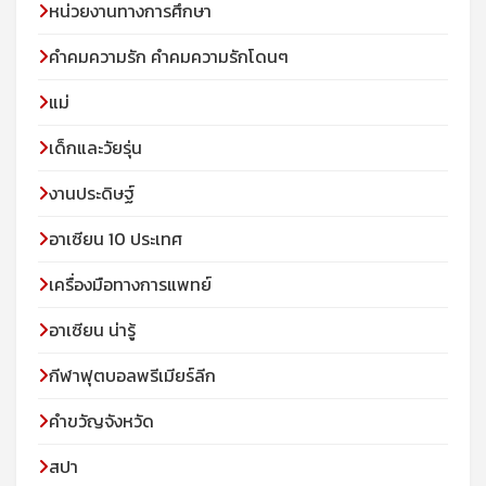
หน่วยงานทางการศึกษา
คำคมความรัก คำคมความรักโดนๆ
แม่
เด็กและวัยรุ่น
งานประดิษฐ์
อาเซียน 10 ประเทศ
เครื่องมือทางการแพทย์
อาเซียน น่ารู้
กีฬาฟุตบอลพรีเมียร์ลีก
คำขวัญจังหวัด
สปา