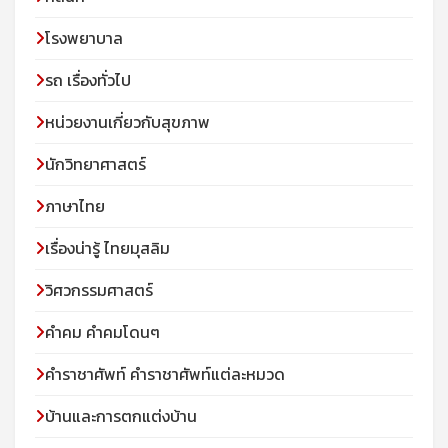
โรงพยาบาล
รถ เรื่องทั่วไป
หน่วยงานเกี่ยวกับสุขภาพ
นักวิทยาศาสตร์
ภาษาไทย
เรื่องน่ารู้ ไทยมุสลิม
วิศวกรรมศาสตร์
คำคม คำคมโดนๆ
คำราชาศัพท์ คำราชาศัพท์แต่ละหมวด
บ้านและการตกแต่งบ้าน