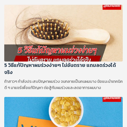
5 วิธีแก้ปัญหาผมร่วงง่ายๆ ไม่อันตราย แถมลดร่วงได้
จริง
ถ้าสาวๆ กำลังประสบปัญหาผมร่วง จนกลายเป็นคนผมบาง ข้อแนะนำเทคนิค
ดี ๆ มาแชร์เพื่อแก้ปัญหา ต่อสู้กับผมร่วงและลดอาการผมบาง