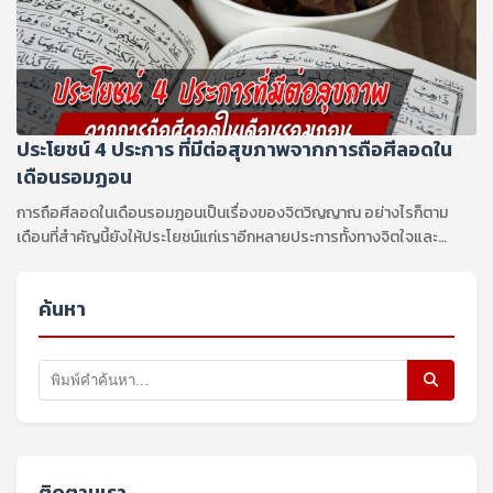
ประโยชน์ 4 ประการ ที่มีต่อสุขภาพจากการถือศีลอดใน
เดือนรอมฏอน
การถือศีลอดในเดือนรอมฎอนเป็นเรื่องของจิตวิญญาณ อย่างไรก็ตาม
เดือนที่สำคัญนี้ยังให้ประโยชน์แก่เราอีกหลายประการทั้งทางจิตใจและ
ร่างกาย
ค้นหา
ติดตามเรา