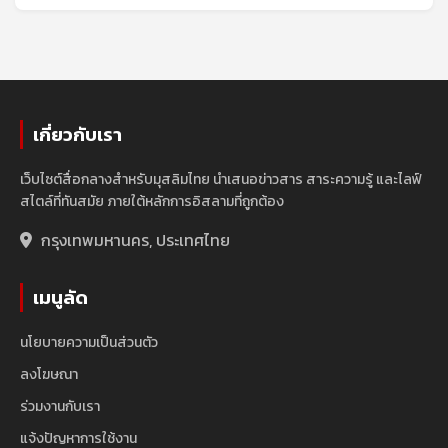
เกี่ยวกับเรา
เว็บไซต์สื่อกลางสำหรับมุสลิมไทย นำเสนอข่าวสาร สาระความรู้ และไลฟ์
สไตล์ที่ทันสมัย ภายใต้หลักการอิสลามที่ถูกต้อง
กรุงเทพมหานคร, ประเทศไทย
เมนูลัด
นโยบายความเป็นส่วนตัว
ลงโฆษณา
ร่วมงานกับเรา
แจ้งปัญหาการใช้งาน