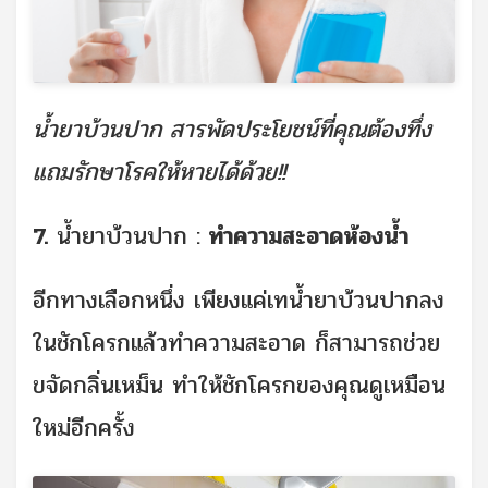
น้ำยาบ้วนปาก สารพัดประโยชน์ที่คุณต้องทึ่ง
แถมรักษาโรคให้หายได้ด้วย!!
7.
น้ำยาบ้วนปาก :
ทำความสะอาดห้องน้ำ
อีกทางเลือกหนึ่ง เพียงแค่เทน้ำยาบ้วนปากลง
ในชักโครกแล้วทำความสะอาด ก็สามารถช่วย
ขจัดกลิ่นเหม็น ทำให้ชักโครกของคุณดูเหมือน
ใหม่อีกครั้ง