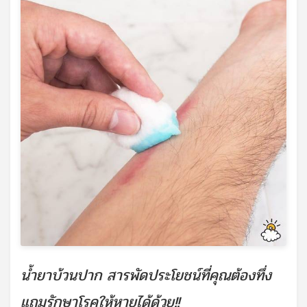
น้ำยาบ้วนปาก สารพัดประโยชน์ที่คุณต้องทึ่ง
แถมรักษาโรคให้หายได้ด้วย!!