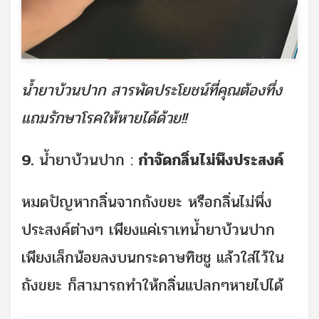
น้ำยาบ้วนปาก สารพัดประโยชน์ที่คุณต้องทึ่ง
แถมรักษาโรคให้หายได้ด้วย!!
9.
น้ำยาบ้วนปาก :
กำจัดกลิ่นไม่พึงประสงค์
หมดปัญหากลิ่นจากถังขยะ หรือกลิ่นไม่พึ่ง
ประสงค์ต่างๆ เพียงแค่เราเทน้ำยาบ้วนปาก
เพียงเล็กน้อยลงบนกระดาษทิชชู แล้วใส่ไว้ใน
ถังขยะ ก็สามารถทำให้กลิ่นแปลกๆหายไปได้