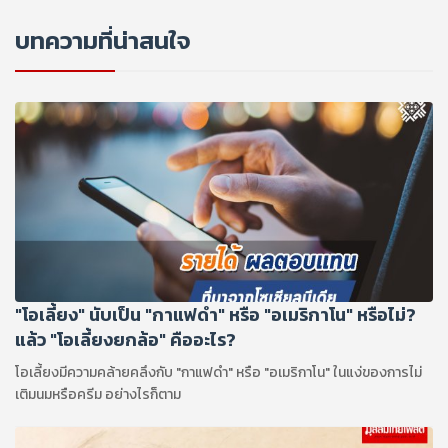
บทความที่น่าสนใจ
"โอเลี้ยง" นับเป็น "กาแฟดำ" หรือ "อเมริกาโน" หรือไม่?
แล้ว "โอเลี้ยงยกล้อ" คืออะไร?
โอเลี้ยงมีความคล้ายคลึงกับ "กาแฟดำ" หรือ "อเมริกาโน" ในแง่ของการไม่
เติมนมหรือครีม อย่างไรก็ตาม