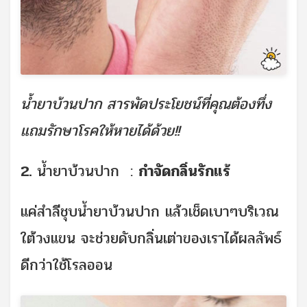
น้ำยาบ้วนปาก สารพัดประโยชน์ที่คุณต้องทึ่ง
แถมรักษาโรคให้หายได้ด้วย!!
2.
น้ำยาบ้วนปาก :
กำจัดกลิ่นรักแร้
แค่สำลีชุบน้ำยาบ้วนปาก แล้วเช็ดเบาๆบริเวณ
ใต้วงแขน จะช่วยดับกลิ่นเต่าของเราได้ผลลัพธ์
ดีกว่าใช้โรลออน