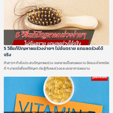
5 วิธีแก้ปัญหาผมร่วงง่ายๆ ไม่อันตราย แถมลดร่วงได้
จริง
ถ้าสาวๆ กำลังประสบปัญหาผมร่วง จนกลายเป็นคนผมบาง ข้อแนะนำเทคนิค
ดี ๆ มาแชร์เพื่อแก้ปัญหา ต่อสู้กับผมร่วงและลดอาการผมบาง