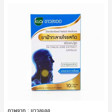
ภาพจาก : ขาวละออ