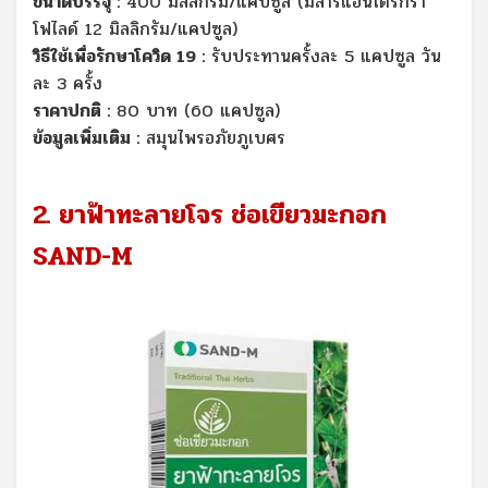
ขนาดบรรจุ :
400 มิลลิกรัม/แคปซูล (มีสารแอนโดรกรา
โฟไลด์ 12 มิลลิกรัม/แคปซูล)
วิธีใช้เพื่อรักษาโควิด 19 :
รับประทานครั้งละ 5 แคปซูล วัน
ละ 3 ครั้ง
ราคาปกติ :
80 บาท (60 แคปซูล)
ข้อมูลเพิ่มเติม :
สมุนไพรอภัยภูเบศร
2. ยาฟ้าทะลายโจร ช่อเขียวมะกอก
SAND-M