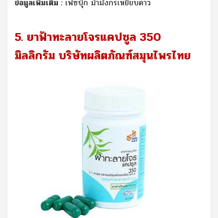
ข้อมูลเพิ่มเติม :
เฟซบุ๊ก ม้ามังกรเหยียบดาว
5. ยาฟ้าทะลายโจรแคปซูล 350
มิลลิกรัม บริษัทผลิตภัณฑ์สมุนไพรไทย