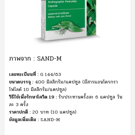
ภาพจาก : SAND-M
เลขทะเบียนที่ :
G 144/63
ขนาดบรรจุ :
400 มิลลิกรัม/แคปซูล (มีสารแอนโดรกรา
โฟไลด์ 10 มิลลิกรัม/แคปซูล)
วิธีใช้เพื่อรักษาโควิด 19 :
รับประทานครั้งละ 6 แคปซูล วัน
ละ 3 ครั้ง
ราคาปกติ :
20 บาท (10 แคปซูล)
ข้อมูลเพิ่มเติม :
SAND-M