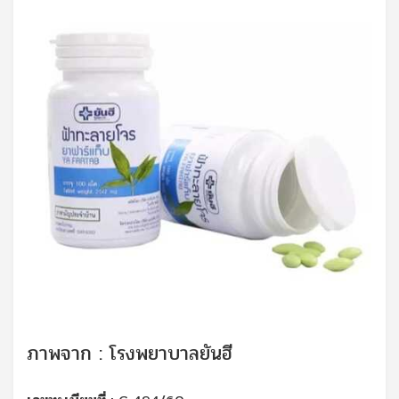
ภาพจาก : โรงพยาบาลยันฮี