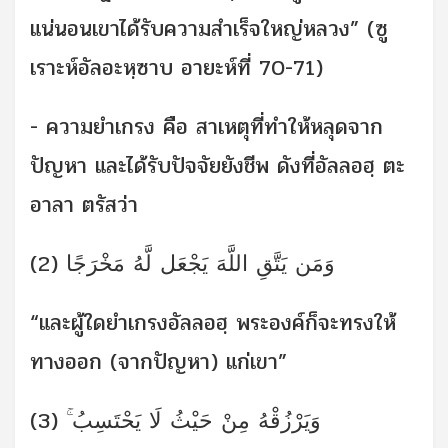
แน่นอนเขาได้รับความสำเร็จใหญ่หลวง” (ซู
เราะห์อัลอะหฺซาบ อายะห์ที่ 70-71)
- ความยำเกรง คือ สาเหตุที่ทำให้หลุดจาก
ปัญหา และได้รับปัจจัยยังชีพ ดังที่อัลลอฮฺ ตะ
อาลา ตรัสว่า
وَمَن يَتَّقِ اللَّهَ يَجْعَل لَّهُ مَخْرَجًا (2)
“และผู้ใดยำเกรงอัลลอฮฺ พระองค์ก็จะทรงให้
ทางออก (จากปัญหา) แก่เขา”
وَيَرْزُقْهُ مِنْ حَيْثُ لَا يَحْتَسِبُ ۚ (3)