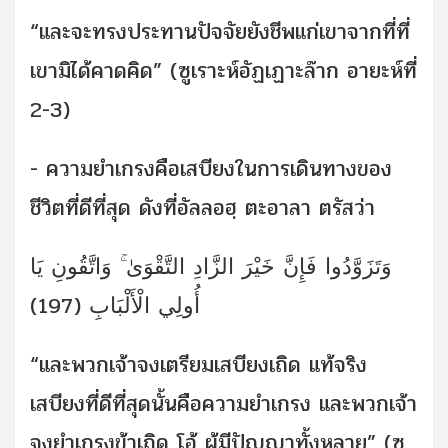
“และจะทรงประทานปัจจัยยังชีพแก่เขาจากที่ที่
เขามิได้คาดคิด” (ซูเราะห์อัฏเฏาะล๊าก อายะห์ที่
2-3)
- ความยำเกรงคือเสบียงในการเดินทางของ
ชีวิตที่ดีที่สุด ดังที่อัลลอฮฺ ตะอาลา ตรัสว่า
وَتَزَوَّدُوا فَإِنَّ خَيْرَ الزَّادِ التَّقْوَىٰ ۚ وَاتَّقُونِ يَا
أُولِي الْأَلْبَابِ (197)
“และพวกเจ้าจงเตรียมเสบียงเถิด แท้จริง
เสบียงที่ดีที่สุดนั้นคือความยำเกรง และพวกเจ้า
จงยำเกรงข้าเถิด โอ้ ผู้มีปัญญาทั้งหลาย” (ซู