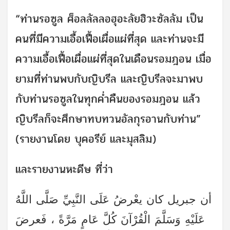
“ท่านรอซูล ศ็อลลัลลอฮุอะลัยฮิวะซัลลัม เป็น
คนที่มีความเอื้อเฟื้อเผื่อแผ่ที่สุด และท่านจะมี
ความเอื้อเฟื้อเผื่อแผ่ที่สุดในเดือนรอมฎอน เมื่อ
ยามที่ท่านพบกับญิบรีล และญิบรีลจะมาพบ
กับท่านรอซูลในทุกค่ำคืนของรอมฎอน แล้ว
ญิบรีลก็จะศึกษาทบทวนอัลกุรอานกับท่าน”
(รายงานโดย บุคอรีย์ และมุสลิม)
และรายงานหะดีษ ที่ว่า
أن جبريل كان يعْرضُ عَلَى النَّبِيِّ صَلَّى اللَّهُ
عَلَيْهِ وَسَلَّمَ الْقُرْآنَ كُلَّ عَامٍ مَرَّةً ، فَعرضَ