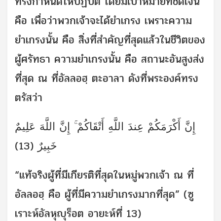
ทรงกำหนดให้ปฏิบัติ โดยมีเป้าหมายที่ชัดเจน
คือ เพื่อว่าพวกเจ้าจะได้ยำเกรง เพราะความ
ยำเกรงนั้น คือ สิ่งที่สำคัญที่สุดแล้วในชีวิตของ
ผู้ศรัทธา ความยำเกรงนั้น คือ สถานะอันสูงส่ง
ที่สุด ณ ที่อัลลอฮฺ ตะอาลา ดังที่พระองค์ทรง
ตรัสว่า
إِنَّ أَكْرَمَكُمْ عِندَ اللَّهِ أَتْقَاكُمْ ۚ إِنَّ اللَّهَ عَلِيمٌ
خَبِيرٌ (13)
“แท้จริงผู้ที่มีเกียรติที่สุดในหมู่พวกเจ้า ณ ที่
อัลลอฮฺ คือ ผู้ที่มีความยำเกรงมากที่สุด” (ซู
เราะห์อัลหุญุร็อต อายะห์ที่ 13)