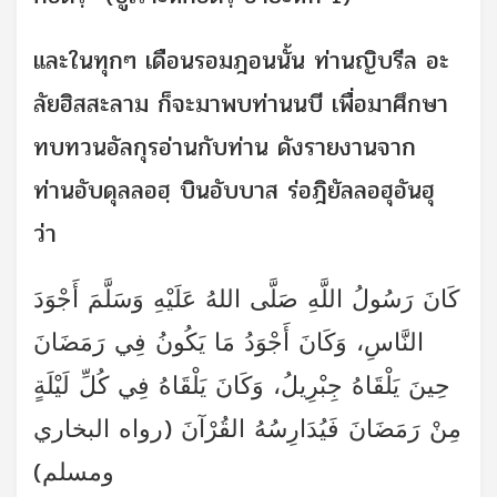
และในทุกๆ เดือนรอมฎอนนั้น ท่านญิบรีล อะ
ลัยฮิสสะลาม ก็จะมาพบท่านนบี เพื่อมาศึกษา
ทบทวนอัลกุรอ่านกับท่าน ดังรายงานจาก
ท่านอับดุลลอฮฺ บินอับบาส ร่อฎิยัลลอฮุอันฮุ
ว่า
كَانَ رَسُولُ اللَّهِ صَلَّى اللهُ عَلَيْهِ وَسَلَّمَ أَجْوَدَ
النَّاسِ، وَكَانَ أَجْوَدُ مَا يَكُونُ فِي رَمَضَانَ
حِينَ يَلْقَاهُ جِبْرِيلُ، وَكَانَ يَلْقَاهُ فِي كُلِّ لَيْلَةٍ
مِنْ رَمَضَانَ فَيُدَارِسُهُ القُرْآنَ (رواه البخاري
ومسلم)