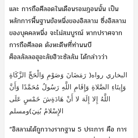
และ การถือศีลอดในเดือนรอมฎอนนั้น เป็น
หลักการพื้นฐานข้อหนึ่งของอิสลาม ซึ่งอิสลาม
ของบุคคลหนึ่ง จะไม่สมบูรณ์ หากปราศจาก
การถือศีลอด ดังหะดีษที่ท่านนบี
ศ็อลลัลลอฮุอะลัยฮิวะซัลลัม ได้กล่าวว่า
البخاري رواه( رَمَضَانَ وَصَوْمِ وَالْحَجِّ الزَّكَاةِ
وَإِيتَاءِ الصَّلاةِ وَإِقَامِ اللَّهِ رَسُولُ مُحَمَّدًا وَأَنَّ
اللَّهُ إِلا إِلَهَ لا أَنْ هَادَةِشَ خَمْسٍ عَلَى
الإِسْلامُ بُنِيَ)ومسلم
“อิสลามได้ถูกวางรากฐาน 5 ประการ คือ การ