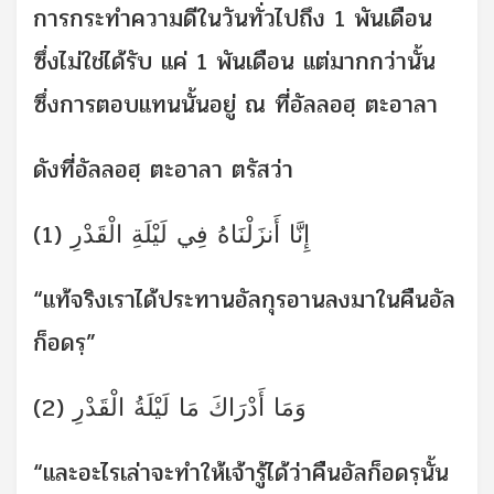
การกระทำความดีในวันทั่วไปถึง 1 พันเดือน
ซึ่งไม่ใช่ได้รับ แค่ 1 พันเดือน แต่มากกว่านั้น
ซึ่งการตอบแทนนั้นอยู่ ณ ที่อัลลอฮฺ ตะอาลา
ดังที่อัลลอฮฺ ตะอาลา ตรัสว่า
إِنَّا أَنزَلْنَاهُ فِي لَيْلَةِ الْقَدْرِ (1)
“แท้จริงเราได้ประทานอัลกุรอานลงมาในคืนอัล
ก็อดรฺ”
وَمَا أَدْرَاكَ مَا لَيْلَةُ الْقَدْرِ (2)
“และอะไรเล่าจะทำให้เจ้ารู้ได้ว่าคืนอัลก็อดรฺนั้น