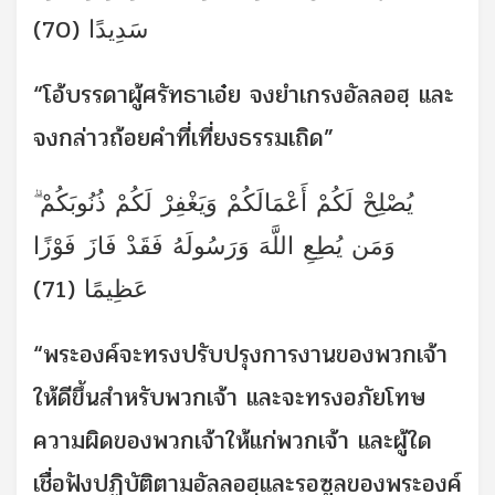
سَدِيدًا (70)
“โอ้บรรดาผู้ศรัทธาเอ๋ย จงยำเกรงอัลลอฮฺ และ
จงกล่าวถ้อยคำที่เที่ยงธรรมเถิด”
يُصْلِحْ لَكُمْ أَعْمَالَكُمْ وَيَغْفِرْ لَكُمْ ذُنُوبَكُمْ ۗ
وَمَن يُطِعِ اللَّهَ وَرَسُولَهُ فَقَدْ فَازَ فَوْزًا
عَظِيمًا (71)
“พระองค์จะทรงปรับปรุงการงานของพวกเจ้า
ให้ดีขึ้นสำหรับพวกเจ้า และจะทรงอภัยโทษ
ความผิดของพวกเจ้าให้แก่พวกเจ้า และผู้ใด
เชื่อฟังปฏิบัติตามอัลลอฮฺและรอซูลของพระองค์