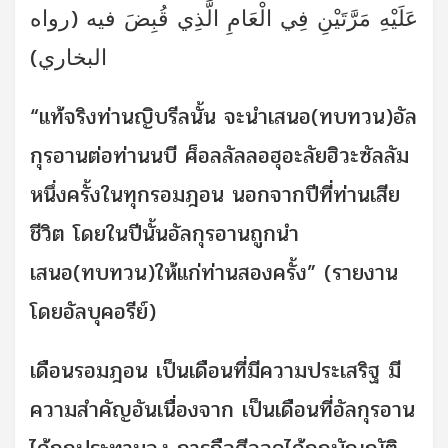
عَلَيْهِ مَرَّتَيْنِ فِي الْعَامِ الَّذِي قُبِضَ فيه (رواه
البخاري)
“แท้จริงท่านญิบรีลนั้น จะนำเสนอ(ทบทวน)อัล
กุรอานต่อท่านนบี ศ็อลลัลลอฮุอะลัยฮิวะซัลลัม
หนึ่งครั้งในทุกรอมฎอน นอกจากปีที่ท่านเสีย
ชีวิต โดยในปีนั้นอัลกุรอานถูกนำ
เสนอ(ทบทวน)ให้แก่ท่านสองครั้ง” (รายงาน
โดยอัลบุคอรีย์)
เดือนรอมฎอน เป็นเดือนที่มีความประเสริฐ มี
ความสำคัญอันเนื่องจาก เป็นเดือนที่อัลกุรอาน