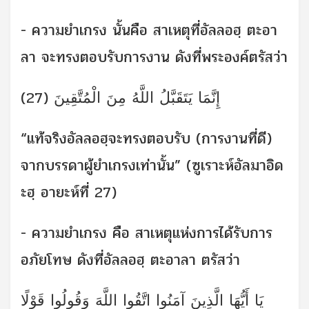
- ความยำเกรง นั้นคือ สาเหตุที่อัลลอฮฺ ตะอา
ลา จะทรงตอบรับการงาน ดังที่พระองค์ตรัสว่า
إِنَّمَا يَتَقَبَّلُ اللَّهُ مِنَ الْمُتَّقِينَ (27)
“แท้จริงอัลลอฮฺจะทรงตอบรับ (การงานที่ดี)
จากบรรดาผู้ยำเกรงเท่านั้น” (ซูเราะห์อัลมาอิด
ะฮฺ อายะห์ที่ 27)
- ความยำเกรง คือ สาเหตุแห่งการได้รับการ
อภัยโทษ ดังที่อัลลอฮฺ ตะอาลา ตรัสว่า
يَا أَيُّهَا الَّذِينَ آمَنُوا اتَّقُوا اللَّهَ وَقُولُوا قَوْلًا