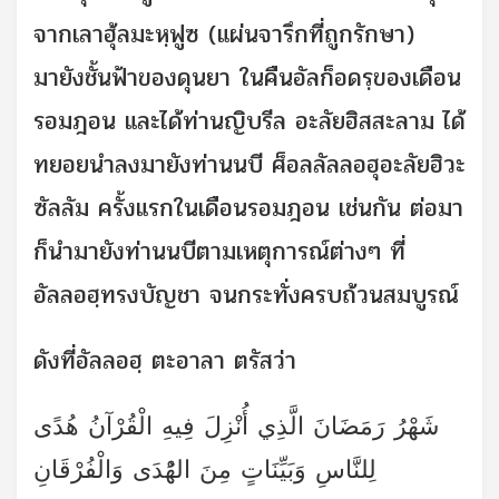
จากเลาฮุ้ลมะหฺฟูซ (แผ่นจารึกที่ถูกรักษา)
มายังชั้นฟ้าของดุนยา ในคืนอัลก็อดรฺของเดือน
รอมฎอน และได้ท่านญิบรีล อะลัยฮิสสะลาม ได้
ทยอยนำลงมายังท่านนบี ศ็อลลัลลอฮุอะลัยฮิวะ
ซัลลัม ครั้งแรกในเดือนรอมฎอน เช่นกัน ต่อมา
ก็นำมายังท่านนบีตามเหตุการณ์ต่างๆ ที่
อัลลอฮฺทรงบัญชา จนกระทั่งครบถ้วนสมบูรณ์
ดังที่อัลลอฮฺ ตะอาลา ตรัสว่า
شَهْرُ رَمَضَانَ الَّذِي أُنْزِلَ فِيهِ الْقُرْآنُ هُدًى
لِلنَّاسِ وَبَيِّنَاتٍ مِنَ الهُْدَى وَالْفُرْقَانِ