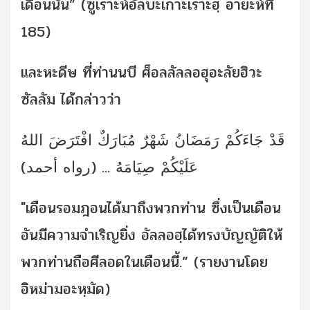
เดือนนั้น” (ซูเราะห์อัลบะเกาะเราะฮฺ อายะห์ที่
185)
และหะดีษ ที่ท่านนบี ศ็อลลัลลอฮุอะลัยฮิวะ
ซัลลัม ได้กล่าวว่า
قَدْ جَاءَكُمْ رَمَضَانُ شَهْرٌ مُبَارَكٌ افْتَرَضَ اللهُ
عَلَيْكُمْ صِيَامَهُ ... (رواه أحمد)
"เดือนรอมฎอนได้มาถึงพวกท่าน ซึ่งเป็นเดือน
อันมีความจำเริญยิ่ง อัลลอฮฺได้ทรงบัญญัติให้
พวกท่านถือศีลอดในเดือนนี้.” (รายงานโดย
อิหม่ามอะหฺมัด)