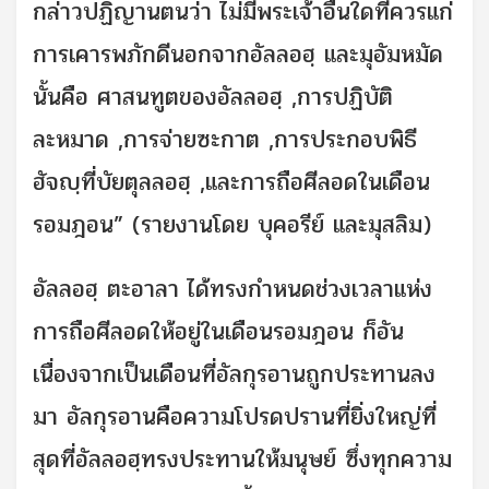
กล่าวปฏิญานตนว่า ไม่มีพระเจ้าอื่นใดที่ควรแก่
การเคารพภักดีนอกจากอัลลอฮฺ และมุอัมหมัด
นั้นคือ ศาสนทูตของอัลลอฮฺ ,การปฏิบัติ
ละหมาด ,การจ่ายซะกาต ,การประกอบพิธี
ฮัจญฺที่บัยตุลลอฮฺ ,และการถือศีลอดในเดือน
รอมฎอน” (รายงานโดย บุคอรีย์ และมุสลิม)
อัลลอฮฺ ตะอาลา ได้ทรงกำหนดช่วงเวลาแห่ง
การถือศีลอดให้อยู่ในเดือนรอมฎอน ก็อัน
เนื่องจากเป็นเดือนที่อัลกุรอานถูกประทานลง
มา อัลกุรอานคือความโปรดปรานที่ยิ่งใหญ่ที่
สุดที่อัลลอฮฺทรงประทานให้มนุษย์ ซึ่งทุกความ