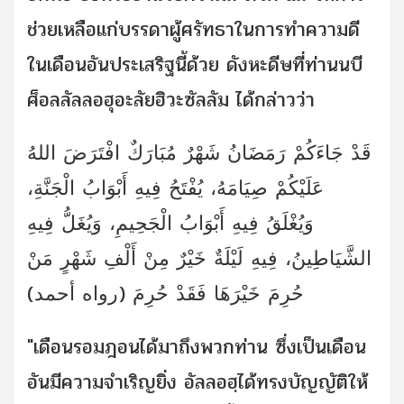
ช่วยเหลือแก่บรรดาผู้ศรัทธาในการทำความดี
ในเดือนอันประเสริฐนี้ด้วย ดังหะดีษที่ท่านนบี
ศ็อลลัลลอฮุอะลัยฮิวะซัลลัม ได้กล่าวว่า
قَدْ جَاءَكُمْ رَمَضَانُ شَهْرٌ مُبَارَكٌ افْتَرَضَ اللهُ
عَلَيْكُمْ صِيَامَهُ، يُفْتَحُ فِيهِ أَبْوَابُ الْجَنَّةِ،
وَيُغْلَقُ فِيهِ أَبْوَابُ الْجَحِيمِ، وَيُغَلُّ فِيهِ
الشَّيَاطِينُ، فِيهِ لَيْلَةٌ خَيْرٌ مِنْ أَلْفِ شَهْرٍ مَنْ
حُرِمَ خَيْرَهَا فَقَدْ حُرِمَ (رواه أحمد)
"เดือนรอมฎอนได้มาถึงพวกท่าน ซึ่งเป็นเดือน
อันมีความจำเริญยิ่ง อัลลอฮฺได้ทรงบัญญัติให้