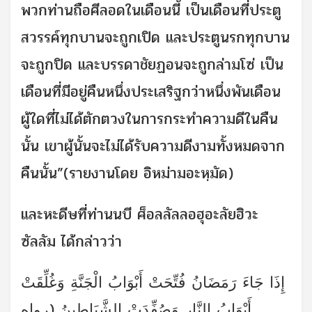
พวกท่านถือศีลอดในเดือนนี้ เป็นเดือนที่ประตู
สวรรค์ทุกบานจะถูกเปิด และประตูนรกทุกบาน
จะถูกปิด และบรรดาชัยฏอนจะถูกล่ามโซ่ เป็น
เดือนที่มีอยู่คืนหนึ่งประเสริฐกว่าหนึ่งพันเดือน
ผู้ใดที่ไม่ได้ตักตวงในการกระทำความดีในคืน
นั้น เขาผู้นั้นจะไม่ได้รับความดีงามทั้งหมดจาก
คืนนั้น”(รายงานโดย อิหม่ามอะหฺมัด)
และหะดีษที่ท่านนบี ศ็อลลัลลอฮุอะลัยฮิวะ
ซัลลัม ได้กล่าวว่า
إِذَا جَاءَ رَمَضَانُ فُتِّحَتْ أَبْوَابُ الْجَنَّةِ وَغُلِّقَتْ
أَبْوَابُ النَّارِ وَصُفِّدَتْ الشَّيَاطِينُ (رواه