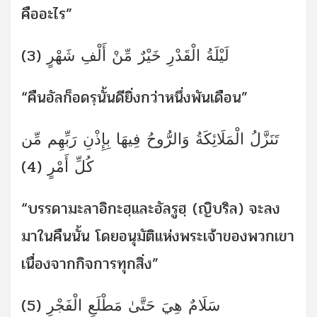
คืออะไร”
لَيْلَةُ الْقَدْرِ خَيْرٌ مِّنْ أَلْفِ شَهْرٍ (3)
“คืนอัลก็อดรฺนั้นดียิ่งกว่าหนึ่งพันเดือน”
تَنَزَّلُ الْمَلَائِكَةُ وَالرُّوحُ فِيهَا بِإِذْنِ رَبِّهِم مِّن
كُلِّ أَمْرٍ (4)
“บรรดามะลาอิกะฮฺและอัลรูฮฺ (ญิบริล) จะลง
มาในคืนนั้น โดยอนุมัติแห่งพระเจ้าของพวกเขา
เนื่องจากกิจการทุกสิ่ง”
سَلَامٌ هِيَ حَتَّىٰ مَطْلَعِ الْفَجْرِ (5)