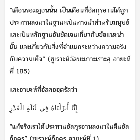
“เดือนรอมฎอนนั้น เป็นเดือนที่อัลกุรอานได้ถูก
ประทานลงมาในฐานะเป็นทางนำสำหรับมนุษย์
และเป็นหลักฐานอันชัดเจนเกี่ยวกับข้อแนะนำ
นั้น และเกี่ยวกับสิ่งที่จำแนกระหว่างความจริง
กับความเท็จ” (ซูเราะห์อัลบะเกาะเราะฮฺ อายะห์
ที่ 185)
และอายะห์ที่อัลลอฮฺตรัสว่า
إِنَّا أَنزَلْنَاهُ فِي لَيْلَةِ الْقَدْرِ
“แท้จริงเราได้ประทานอัลกุรอานลงมาในคืนอัล
ก็อดรฺ” (ซูเราะห์ก็อดรฺ อายะห์ที่ 1)