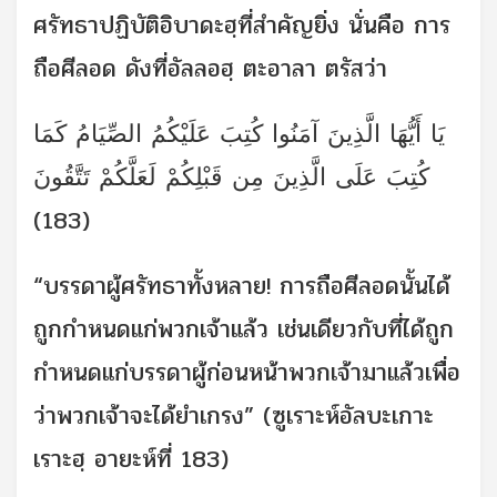
ศรัทธาปฏิบัติอิบาดะฮฺที่สำคัญยิ่ง นั่นคือ การ
ถือศีลอด ดังที่อัลลอฮฺ ตะอาลา ตรัสว่า
يَا أَيُّهَا الَّذِينَ آمَنُوا كُتِبَ عَلَيْكُمُ الصِّيَامُ كَمَا
كُتِبَ عَلَى الَّذِينَ مِن قَبْلِكُمْ لَعَلَّكُمْ تَتَّقُونَ
(183)
“บรรดาผู้ศรัทธาทั้งหลาย! การถือศีลอดนั้นได้
ถูกกำหนดแก่พวกเจ้าแล้ว เช่นเดียวกับที่ได้ถูก
กำหนดแก่บรรดาผู้ก่อนหน้าพวกเจ้ามาแล้วเพื่อ
ว่าพวกเจ้าจะได้ยำเกรง” (ซูเราะห์อัลบะเกาะ
เราะฮฺ อายะห์ที่ 183)