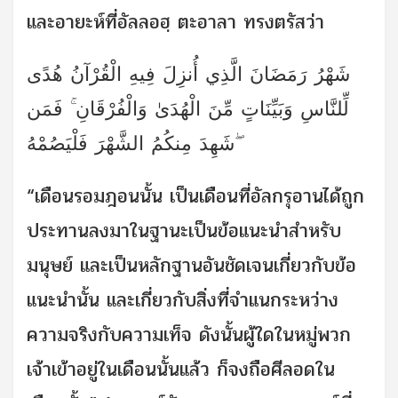
และอายะห์ที่อัลลอฮฺ ตะอาลา ทรงตรัสว่า
شَهْرُ رَمَضَانَ الَّذِي أُنزِلَ فِيهِ الْقُرْآنُ هُدًى
لِّلنَّاسِ وَبَيِّنَاتٍ مِّنَ الْهُدَىٰ وَالْفُرْقَانِ ۚ فَمَن
شَهِدَ مِنكُمُ الشَّهْرَ فَلْيَصُمْهُ ۖ
“เดือนรอมฎอนนั้น เป็นเดือนที่อัลกรุอานได้ถูก
ประทานลงมาในฐานะเป็นข้อแนะนำสำหรับ
มนุษย์ และเป็นหลักฐานอันชัดเจนเกี่ยวกับข้อ
แนะนำนั้น และเกี่ยวกับสิ่งที่จำแนกระหว่าง
ความจริงกับความเท็จ ดังนั้นผู้ใดในหมู่พวก
เจ้าเข้าอยู่ในเดือนนั้นแล้ว ก็จงถือศีลอดใน