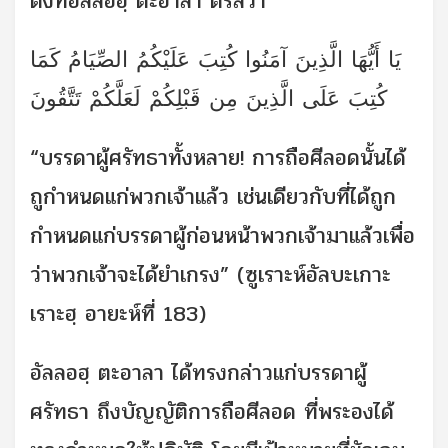
ดังที่อัลลอฮฺ ตะอาลา ตรัสว่า
يَا أَيُّهَا الَّذِينَ آمَنُوا كُتِبَ عَلَيْكُمُ الصِّيَامُ كَمَا
كُتِبَ عَلَى الَّذِينَ مِن قَبْلِكُمْ لَعَلَّكُمْ تَتَّقُونَ
“บรรดาผู้ศรัทธาทั้งหลาย! การถือศีลอดนั้นได้
ถูกำหนดแก่พวกเจ้าแล้ว เช่นเดียวกับที่ได้ถูก
กำหนดแก่บรรดาผู้ก่อนหน้าพวกเจ้ามาแล้วเพื่อ
ว่าพวกเจ้าจะได้ยำเกรง” (ซูเราะห์อัลบะเกาะ
เราะฮฺ อายะห์ที่ 183)
อัลลอฮฺ ตะอาลา ได้ทรงกล่าวแก่บรรดาผู้
ศรัทธา ถึงบัญญัติการถือศีลอด ที่พระองได้