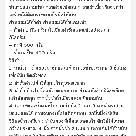
วิธีทำ :
1. นำข้าวเหนียวมาล้างให้สะอาด แล้วแช่น้ำทิ้งไว้ประมาณ 2
ชั่วโมง จึงนำไปนึ่งให้สุกโดยใส่น้ำพอท่วมข้าวเหนียวประมาณ
½ นิ้ว ใช้เวลานึ่งประมาณ 45 นาที แล้วยกลง
2. นำกะทิ น้ำตาลทรายและเกลือ มาผสมคนให้เข้ากันแล้วเท
ราดข้าวเหนียว ที่นึ่งสุกใหม่ๆ คลุกเคล้าให้เข้ากัน ทิ้งไว้
ประมาณ 1 ชั่วโมง หรือจนกว่าน้ำจะแห้งหมดจะได้ข้าวเหนียว
มูนรสหวานมัน
ไส้กล้วย : ใช้กล้วยน้ำว้าสุกพอเหลืองนำมาปอกเปลือกแล้วผ่า
ครึ่งตามความยาว
ส่วนผสมไส้เผือก ส่วนผสมไส้มันและฟักทอง :
– เผือก 1 กิโลกรัม มันเทศและฟักทองอย่างละ 1 กิโลกรัม
– กะทิ 500 กรัม
– กะทิ 1 กิโลกรัม
– น้ำตาลปี๊บ 300 กรัม
– น้ำตาลปี๊บ 500 กรัม
วิธีทำ : นำเผือก มันเทศและฟักทองมาปอกเปลือก ล้างให้
สะอาดนำไปนึ่งให้สุก แล้วทุบ ให้ละเอียด ใส่กะทิและน้ำตาล