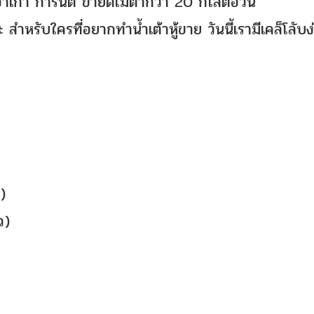
จ้าเก่า การันตี ขายดีไม่ต่ำกว่า 20 กิโลต่อวัน
 สำหรับใครที่อยากทำน้ำเต้าหู้ขาย วันนี้เรามีเคล็โลับง
)
ว)