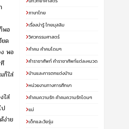
นักวิทยาศาสตร์
า
ภาษาไทย
เรื่องน่ารู้ ไทยมุสลิม
ถก็พอ
วิศวกรรมศาสตร์
อียด
คำคม คำคมโดนๆ
ือง พอ
คำราชาศัพท์ คำราชาศัพท์แต่ละหมวด
ที
มก็ใส่
บ้านและการตกแต่งบ้าน
หน่วยงานทางการศึกษา
องใส่
คำคมความรัก คำคมความรักโดนๆ
นไป
แม่
ด้ง่าย
เด็กและวัยรุ่น