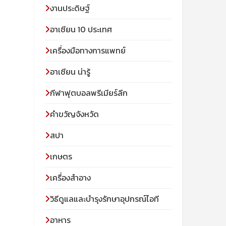
งานประดิษฐ์
อาเซียน 10 ประเทศ
เครื่องมือทางการแพทย์
อาเซียน น่ารู้
กีฬาฟุตบอลพรีเมียร์ลีก
คำขวัญจังหวัด
สปา
เกษตร
เครื่องสำอาง
วิธีดูแลและบำรุงรักษาอุปกรณ์ไอที
อาหาร