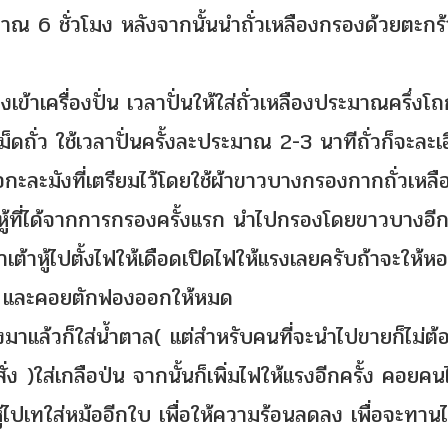
ะมาณ 6 ชั่วโมง หลังจากนั้นนำถั่วเหลืองกรองด้วยตะกร้
งเข้าเครื่องปั่น เวลาปั่นให้ใส่ถั่วเหลืองประมาณครึ่งโ
ม็ดถั่ว ใช้เวลาปั่นครั้งละประมาณ 2-3 นาทีถั่วก็จะละเ
ือกะละมังที่เตรียมไว้โดยใช้ผ้าขาวบางกรองกากถั่วเหล
าหู้ที่ได้จากการกรองครั้งแรก นำไปกรองโดยขาวบางอีก
น้ำเต้าหู้ไปตั้งไฟให้เดือดเปิดไฟให้แรงเลยครับถ้าจะให้หอ
 ๆ และคอยตักฟองออกให้หมด
ไฟลงมาแล้วก็ใส่น้ำตาล( แต่สำหรับคนที่จะนำไปขายก็ไม่ต้
ั่ง )ใส่เกลือป่น จากนั้นก็เพิ่มไฟให้แรงอีกครั้ง คอยค
หู้ไปเทใส่หม้ออีกใบ เพื่อให้ความร้อนลดลง เพื่อจะทานไ