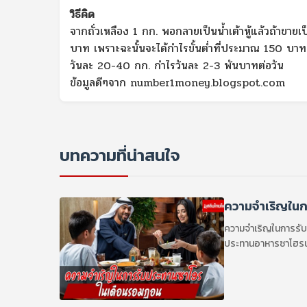
วิธีคิด
จากถั่วเหลือง 1 กก. พอกลายเป็นน้ำเต้าหู้แล้วถ้า
บาท เพราะฉะนั้นจะได้กำไรขั้นต่ำที่ประมาณ 150 บาท 
วันละ 20-40 กก. กำไรวันละ 2-3 พันบาทต่อวัน
ข้อมูลดีๆจาก
number1money.blogspot.com
บทความที่น่าสนใจ
ความจำเริญในก
ความจำเริญในการรับป
ประทานอาหารซาโฮรนั