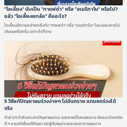
"โอเลี้ยง" นับเป็น "กาแฟดำ" หรือ "อเมริกาโน" หรือไม่?
แล้ว "โอเลี้ยงยกล้อ" คืออะไร?
โอเลี้ยงมีความคล้ายคลึงกับ "กาแฟดำ" หรือ "อเมริกาโน" ในแง่ของการไม่
เติมนมหรือครีม อย่างไรก็ตาม
5 วิธีแก้ปัญหาผมร่วงง่ายๆ ไม่อันตราย แถมลดร่วงได้
จริง
ถ้าสาวๆ กำลังประสบปัญหาผมร่วง จนกลายเป็นคนผมบาง ข้อแนะนำเทคนิค
ดี ๆ มาแชร์เพื่อแก้ปัญหา ต่อสู้กับผมร่วงและลดอาการผมบาง