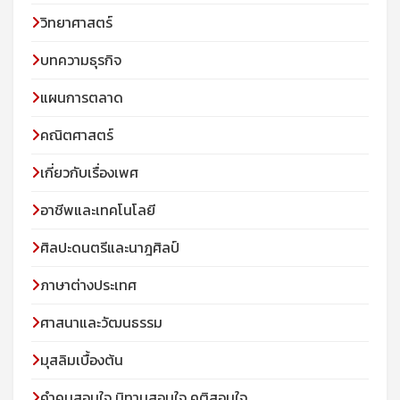
วิทยาศาสตร์
บทความธุรกิจ
แผนการตลาด
คณิตศาสตร์
เกี่ยวกับเรื่องเพศ
อาชีพและเทคโนโลยี
ศิลปะดนตรีและนาฎศิลป์
ภาษาต่างประเทศ
ศาสนาและวัฒนธรรม
มุสลิมเบื้องต้น
คําคมสอนใจ นิทานสอนใจ คติสอนใจ