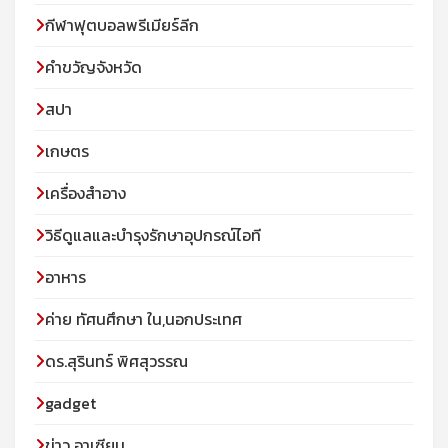
กีฬาฟุตบอลพรีเมียร์ลีก
คำขวัญจังหวัด
สปา
เกษตร
เครื่องสำอาง
วิธีดูแลและบำรุงรักษาอุปกรณ์ไอที
อาหาร
ค่าย ทัศนศึกษา ใน,นอกประเทศ
ดร.สุรินทร์ พิศสุวรรณ
gadget
ข่าว อาเซียน