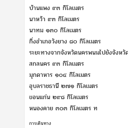
บ้านแพง ๙๓ กิโลเมตร
นาหว้า ๙๓ กิโลเมตร
นาทม ๑๓๐ กิโลเมตร
กิ่งอำเภอวังยาง ๘๐ กิโลเมตร
ระยะทางจากจังหวัดนครพนมไปยังจังหวัดใก
สกลนคร ๙๓ กิโลเมตร
มุกดาหาร ๑๐๔ กิโลเมตร
อุบลราชธานี ๒๗๑ กิโลเมตร
ขอนแก่น ๒๙๘ กิโลเมตร
หนองคาย ๓๐๓ กิโลเมตร ท
การเดินทาง