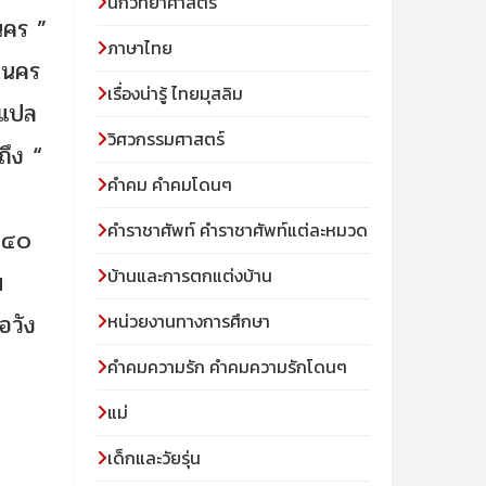
นักวิทยาศาสตร์
นคร ”
ภาษาไทย
กขนคร
เรื่องน่ารู้ ไทยมุสลิม
่งแปล
วิศวกรรมศาสตร์
ถึง “
คำคม คำคมโดนๆ
คำราชาศัพท์ คำราชาศัพท์แต่ละหมวด
๗๔๐
บ้านและการตกแต่งบ้าน
ม
อวัง
หน่วยงานทางการศึกษา
คำคมความรัก คำคมความรักโดนๆ
แม่
เด็กและวัยรุ่น