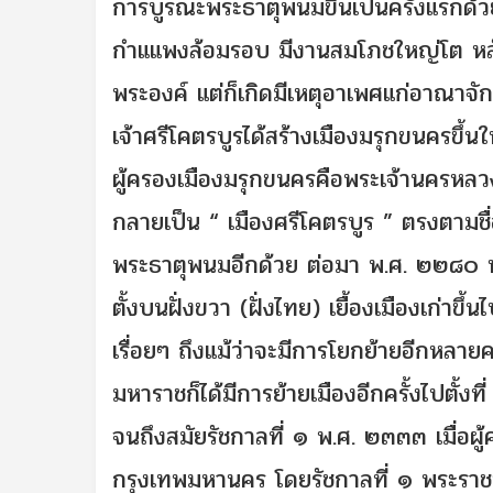
การบูรณะพระธาตุพนมขึ้นเป็นครั้งแรกด้วย
กำแแพงล้อมรอบ มีงานสมโภชใหญ่โต หลั
พระองค์ แต่ก็เกิดมีเหตุอาเพศแก่อาณาจั
เจ้าศรีโคตรบูรได้สร้างเมืองมรุกขนครขึ้
ผู้ครองเมืองมรุกขนครคือพระเจ้านครหลวงพ
กลายเป็น “ เมืองศรีโคตรบูร ” ตรงตามชื่
พระธาตุพนมอีกด้วย ต่อมา พ.ศ. ๒๒๘๐ พร
ตั้งบนฝั่งขวา (ฝั่งไทย) เยื้องเมืองเก่าขึ้น
เรื่อยๆ ถึงแม้ว่าจะมีการโยกย้ายอีกหลาย
มหาราชก็ได้มีการย้ายเมืองอีกครั้งไปตั้ง
จนถึงสมัยรัชกาลที่ ๑ พ.ศ. ๒๓๓๓ เมื่อผู้
กรุงเทพมหานคร โดยรัชกาลที่ ๑ พระราชท