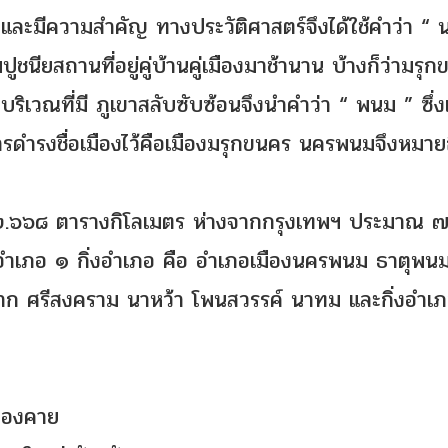
และมีความสำคัญ ทางประวัติศาสตร์จึงได้ใช้คำว่า “ 
นียสถานที่อยู่คู่บ้านคู่เมืองมาช้านาน บ้างก็ว่ามรุ
ู่ในบริเวณที่มี ภูเขาสลับซับซ้อนจึงนำคำว่า “ พนม ” ซึ
การดำรงชื่อเมืองไว้คือเมืองมรุกขนคร นครพนมจึงหมาย
๑๒.๖๖๘ ตารางกิโลเมตร ห่างจากกรุงเทพฯ ประมาณ 
ำเภอ ๑ กิ่งอำเภอ คือ อำเภอเมืองนครพนม ธาตุพน
ก ศรีสงคราม นาหว้า โพนสวรรค์ นาทม และกิ่งอำเภ
นองคาย