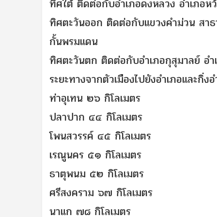
ทิศใต้
ติดต่อกับอำเภอดงหลวง อำเภอหว้
ทิศตะวันออก
ติดต่อกับแขวงคำม่วน สาธา
กั้นพรมแดน
ทิศตะวันตก
ติดต่อกับอำเภอกุสุมาลย์ 
ระยะทางจากตัวเมืองไปยังอำเภอและกิ่งอ
ท่าอุเทน ๒๖ กิโลเมตร
ปลาปาก ๔๔ กิโลเมตร
โพนสวรรค์ ๔๕ กิโลเมตร
เรณูนคร ๕๑ กิโลเมตร
ธาตุพนม ๕๒ กิโลเมตร
ศรีสงคราม ๖๗ กิโลเมตร
นาแก ๗๘ กิโลเมตร