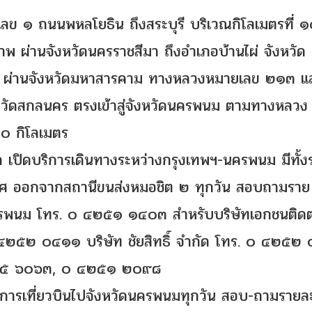
ลข ๑ ถนนพหลโยธิน ถึงสระบุรี บริเวณกิโลเมตรที่ 
ผ่านจังหวัดนครราชสีมา ถึงอำเภอบ้านไผ่ จังหวัด
 ผ่านจังหวัดมหาสารคาม ทางหลวงหมายเลข ๒๑๓ แล
จังหวัดสกลนคร ตรงเข้าสู่จังหวัดนครพนม ตามทางหลวง
 กิโลเมตร
ด เปิดบริการเดินทางระหว่างกรุงเทพฯ-นครพนม มีทั้ง
ศ ออกจากสถานีขนส่งหมอชิต ๒ ทุกวัน สอบถามราย
รพนม โทร. ๐ ๔๒๕๑ ๑๔๐๓ สำหรับบริษัทเอกชนติดต
๐ ๔๒๕๒ ๐๔๑๑ บริษัท ชัยสิทธิ์ จำกัด โทร. ๐ ๔๒๕๒
 ๖๒๒๕ ๖๐๖๓, ๐ ๔๒๕๑ ๒๐๙๘
บริการเที่ยวบินไปจังหวัดนครพนมทุกวัน สอบ-ถามรายล