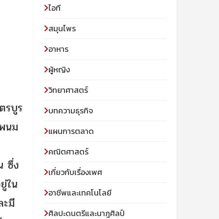
ไอที
สมุนไพร
อาหาร
ผู้หญิง
วิทยาศาสตร์
คตรบูร
บทความธุรกิจ
ตุพนม
แผนการตลาด
คณิตศาสตร์
 ซึ่ง
เกี่ยวกับเรื่องเพศ
ยู่ใน
อาชีพและเทคโนโลยี
ละมี
ศิลปะดนตรีและนาฎศิลป์