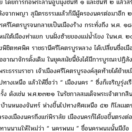
 โดยการก่อพระลานอูบมุงชั้นที่ ๑ และชั้นที่ ๒ แล้วสร
งจากพญา สุมิตรธรรมแล้วก็มีผู้ครองนครต่อมาอีก ๒
กรศรีโคตรบูรจนกลายเป็นเมืองร้าง กระทั่งถึง พ.ศ. ๑
นใหม่ใต้เมืองท่าแขก บนฝั่งซ้ายของแม่น้ำโขง ในพ.ศ.
ิชิตทศพิศ ราชธานีศรีโคตรบูรหลวง ได้เปลี่ยนชื่อเมื
ออาณาจักรดั้งเดิม ในยุคสมัยนี้ยังได้มีการบูรณะปฏิสั
ะธรรมราชา เจ้าเมืองศรีโคตรบูรองค์สุดท้ายได้ย้ายเ
ไปทางเหนือ แล้วให้ชื่อว่า “ เมืองนคร ” ซึ่งก็เจริญรุ่งเรื
ครั้ง ดังเช่น พ.ศ.๒๓๒๑ ในรัชกาลสมเด็จพระเจ้าตากสิ
ที่ บ้านหนองจันทร์ ห่างขึ้นไปทางทิศเหนือ ๕๒ กิโลเมต
ครองเมืองนครถึงแก่พิราลัย เมืองนครก็ได้ขอขึ้นตรงต่
านนามให้ใหม่ว่า “ นครพนม ” ชื่อนครพนมนั้นมีข้อ