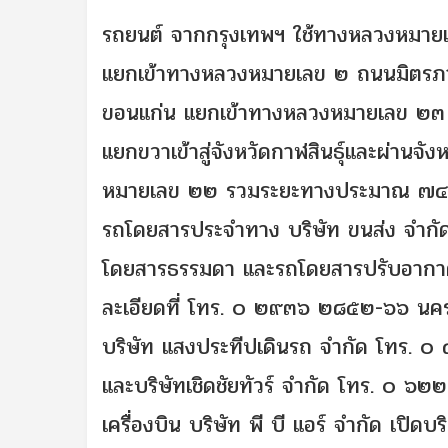
รถยนต์
จากกรุงเทพฯ ใช้ทางหลวงหมายเ
แยกเข้าทางหลวงหมายเลข ๒ ถนนมิตรภาพ 
ขอนแก่น แยกเข้าทางหลวงหมายเลข ๒๓
แยกขวาเข้าสู่จังหวัดกาฬสินธุ์และผ่าน
หมายเลข ๒๒ รวมระยะทางประมาณ ๗๔๐
รถโดยสารประจำทาง
บริษัท ขนส่ง จำกั
โดยสารธรรมดา และรถโดยสารปรับอากา
ละเอียดที่ โทร. ๐ ๒๙๓๖ ๒๘๕๒-๖๖ นค
บริษัท แสงประทีปเดินรถ จำกัด โทร. 
และบริษัทเชิดชัยทัวร์ จำกัด โทร. ๐
เครื่องบิน
บริษัท พี บี แอร์ จำกัด เปิด