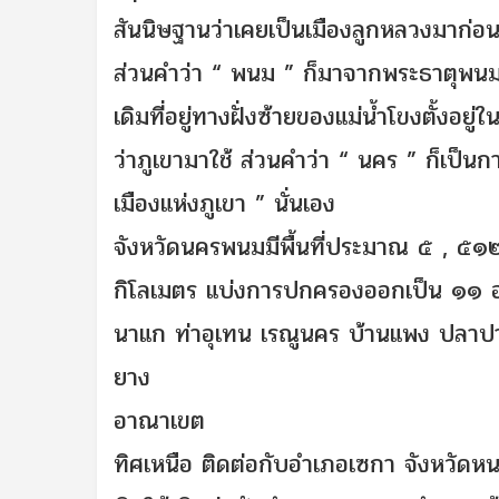
สันนิษฐานว่าเคยเป็นเมืองลูกหลวงมาก่อน
ส่วนคำว่า “ พนม ” ก็มาจากพระธาตุพนมปูช
เดิมที่อยู่ทางฝั่งซ้ายของแม่น้ำโขงตั้งอย
ว่าภูเขามาใช้ ส่วนคำว่า “ นคร ” ก็เป็น
เมืองแห่งภูเขา ” นั่นเอง
จังหวัดนครพนมมีพื้นที่ประมาณ ๕ , ๕
กิโลเมตร แบ่งการปกครองออกเป็น ๑๑ อ
นาแก ท่าอุเทน เรณูนคร บ้านแพง ปลาปา
ยาง
อาณาเขต
ทิศเหนือ
ติดต่อกับอำเภอเซกา จังหวัดห