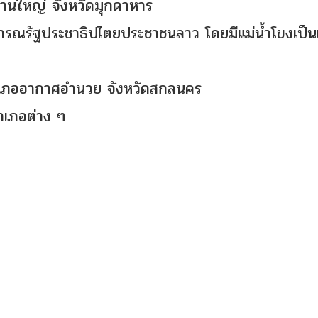
านใหญ่ จังหวัดมุกดาหาร
รณรัฐประชาธิปไตยประชาชนลาว โดยมีแม่น้ำโขงเป็นเ
อำเภออากาศอำนวย จังหวัดสกลนคร
ำเภอต่าง ๆ