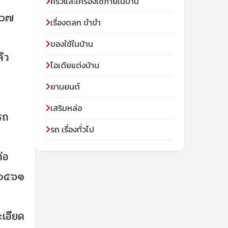
ครัวและเครื่องใช้ภายในบ้าน
๑๐๗
เรื่องตลก ขำขำ
ของใช้ในบ้าน
้ว
ไอเดียแต่งบ้าน
ยานยนต์
เสริมหล่อ
รถ
รถ เรื่องทั่วไป
่อ
 ๐๕๖๑
ะเอียด