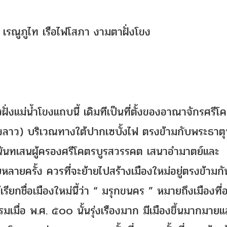
รณูภูไท เรือไฟโสภา งามตาฝั่งโขง
งแม่น้ำโขงแถบนี้ เดิมทีเป็นที่ตั้งของอาณาจักรศรีโ
(ฝั่งลาว) บริเวณทางใต้ปากเซบั้งไฟ ตรงข้ามกับพระธา
ญานันทเสนผู้ครองศรีโคตรบูรสวรรคต เสนาอำมาตย์และ
หลายครั้ง ควรที่จะย้ายไปสร้างเมืองใหม่อยู่ตรงข้ามกัน
ด้เรียกชื่อเมืองใหม่นี้ว่า “ มรุกขนคร ” หมายถึงเมืองที่อ
มื่อ พ.ศ. ๕๐๐ นั้นรุ่งเรืองมาก มีเมืองขึ้นมากมายแ