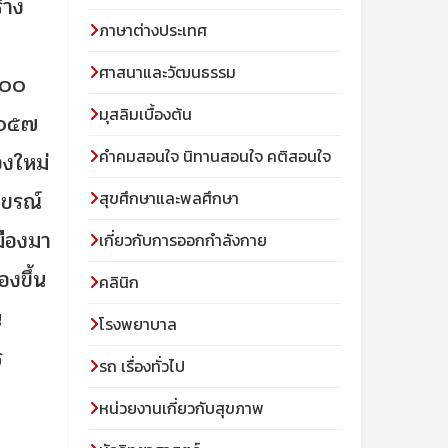
้าง
ภาษาต่างประเทศ
ศาสนาและวัฒนธรรม
๘๐๐
มุสลิมเบื้องต้น
 ๒๐๕๗
คําคมสอนใจ นิทานสอนใจ คติสอนใจ
องใหม่
งขรณ์
สุขศึกษาและพลศึกษา
มืองมา
เกี่ยวกับการออกกำลังกาย
องขึ้น
คลินิก
น
โรงพยาบาล
ร
รถ เรื่องทั่วไป
อ
หน่วยงานเกี่ยวกับสุขภาพ