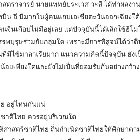
 ศาสตราจารย์ นายแพทย์ประเวศ วะสี ได้ทำผลงา
โกลบิน อี มีมากในผู้คนแถบเอเชียตะวันออกเฉียงใต้
นเกือบไม่มีอยู่เลย แต่ปัจจุบันนี้ได้เลิกใช้ฮีโม
ีบรรพบุรุษร่วมกับกลุ่มใด เพราะมีการพิสูจน์ได้ว่าดิ
ี่มีไข้มาลาเรียมาก แนวความคิดนี้ปัจจุบัน ยังเป็
กน้อยเพียงใดและยังไม่เป็นที่ยอมรับกันอย่างกว้า
อยู่ไหนกันแน่
ชาติไทย ควรอยู่บริเวณใด
ิศาสตร์ชาติไทย ถิ่นกำเนิดชาติไทยให้ศึกษาตามว