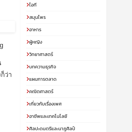
ไอที
สมุนไพร
อาหาร
ผู้หญิง
pg
วิทยาศาสตร์
น
บทความธุรกิจ
ก็ว่า
แผนการตลาด
คณิตศาสตร์
เกี่ยวกับเรื่องเพศ
อาชีพและเทคโนโลยี
ศิลปะดนตรีและนาฎศิลป์