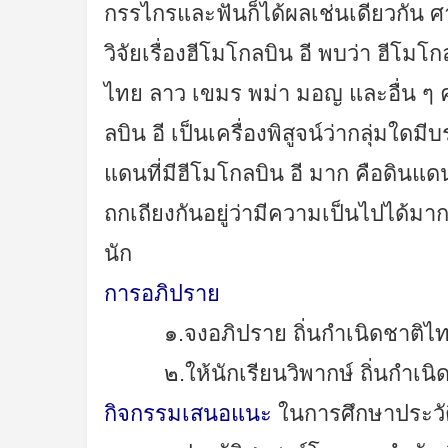
กรรไกรและฟันก็ได้ผลเช่นเดียวกัน
วิจัยเรื่องฮีโมโกลบิน อี พบว่า ฮีโม
ไทย ลาว เขมร พม่า มอญ และอื่น ๆ คนจี
ลบิน อี เป็นเครื่องพิสูจน์ว่ากลุ่มใดม
แดนที่มีฮีโมโกลบิน อี มาก คือดินแดนท
ถกเถียงกันอยู่ว่ามีความเป็นไปได้มา
นัก
การอภิปราย
๑.จงอภิปราย ถิ่นกำเนิดชาติไทย 
๒.ให้นักเรียนวิพากษ์ ถิ่นกำเนิด
กิจกรรมเสนอแนะ
ในการศึกษาประวัต