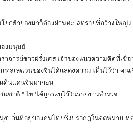
ยกย้ายลงมาก็ต้องผ่านทะเลทรายที่กว้างใหญ่แ
ของมนุษย์
รย์ชาวฝรั่งเศส เจ้าของแนวความคิดที่เชื่อว
ฑลเสฉวนของจีนได้แสดงความ เห็นไว้ว่า คนเชื
่ในดินแดนจีนมาก่อน
ชนชาติ " ไท"ได้ถูกระบุไว้ในรายงานสำรวจ
ามุง" ถิ่นที่อยู่ของคนไทยซึ่งปรากฏในจดหมายเหตุจ
น