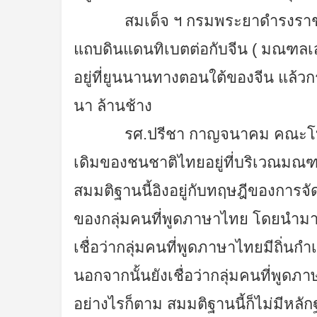
สมเด็จ ฯ กรมพระยาดำรงราชานุภ
แถบดินแดนทิเบตต่อกับจีน ( มณฑลเส
อยู่ที่ยูนนานทางตอนใต้ของจีน แล้วก
นา ล้านช้าง
รศ.ปรีชา กาญจนาคม คณะโบราณคด
เดิมของชนชาติไทยอยู่ที่บริเวณมณ
สมมติฐานนี้อิงอยู่กับทฤษฎีของการจั
ของกลุ่มคนที่พูดภาษาไทย โดยนำมา
เชื่อว่ากลุ่มคนที่พูดภาษาไทยมีถิ่นกำเ
นอกจากนั้นยังเชื่อว่ากลุ่มคนที่พูด
อย่างไรก็ตาม สมมติฐานนี้ก็ไม่มีหลั