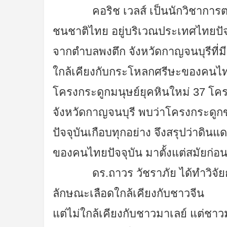
คอริช เวลส์ เป็นนักวิชาการตะวั
ชนชาติไทย อยู่บริเวณประเทศไทยปัจ
จากตำบลพงตึก จังหวัดกาญจนบุรีที่มี
ใกล้เคียงกับกระโหลกศรีษะของคนไทย
โครงกระดูกมนุษย์ยุคหินใหม่ 37 โค
จังหวัดกาญจนบุรี พบว่าโครงกระดู
ปัจจุบันเกือบทุกอย่าง จึงสรุปว่าดินแ
ของคนไทยปัจจุบัน มาตั้งแต่สมัยก่อน
ดร.ถาวร วัชราภัย ได้ทำวิจัยกลุ่ม
ลักษณะเลือดใกล้เคียงกับชาวจีน
แต่ไม่ใกล้เคียงกับชาวมาเลย์ แต่ชา