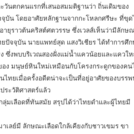
นตกคนแรกที่เสนอสมมติฐานว่า ถิ่นเดิมของ
จุบัน โดยอาศัยหลักฐานจากกะโหลกศรีษะ ที่ขุดไ
อายุราวต้นคริสต์ศตวรรษ ซึ่งเวลส์เห็นว่ามีลักษ
ปัจจุบัน นายแพทย์สุด แสงวิเชียร ได้ทำการศึ
รง ซึ่งพบบริเวณสองฝั่งแม่น้ำแควน้อยและแควให
กของ มนุษย์หินใหม่เหมือนกับโครงกระดูกของค
ดนไทยเมื่อครั้งอดีตน่าจะเป็นที่อยู่อาศัยของบรรพบ
ประวัติศาสตร์แล้ว
เลือดที่ทันสมัย สรุปได้ว่าไทยดำและผู้ไทยมี
วมาเลย์มี ลักษณะเลือดใกล้เคียงกับชาวเขมร ขา