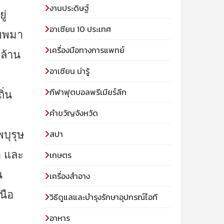
งานประดิษฐ์
ู่
อาเซียน 10 ประเทศ
พยพมา
เครื่องมือทางการแพทย์
 ล้าน
อาเซียน น่ารู้
กีฬาฟุตบอลพรีเมียร์ลีก
่น
คำขวัญจังหวัด
สปา
บุรุษ
า และ
เกษตร
น
เครื่องสำอาง
นือ
วิธีดูแลและบำรุงรักษาอุปกรณ์ไอที
อาหาร