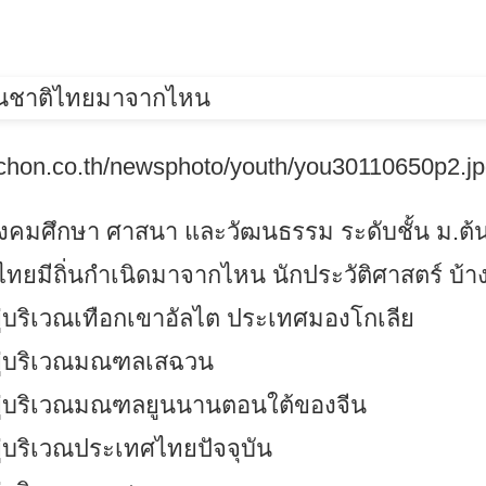
tichon.co.th/newsphoto/youth/you30110650p2.j
สังคมศึกษา ศาสนา และวัฒนธรรม ระดับชั้น ม.ต้
ไทยมีถิ่นกำเนิดมาจากไหน นักประวัติศาสตร์ บ้าง
ริเวณเทือกเขาอัลไต ประเทศมองโกเลีย
่บริเวณมณฑลเสฉวน
บริเวณมณฑลยูนนานตอนใต้ของจีน
ริเวณประเทศไทยปัจจุบัน