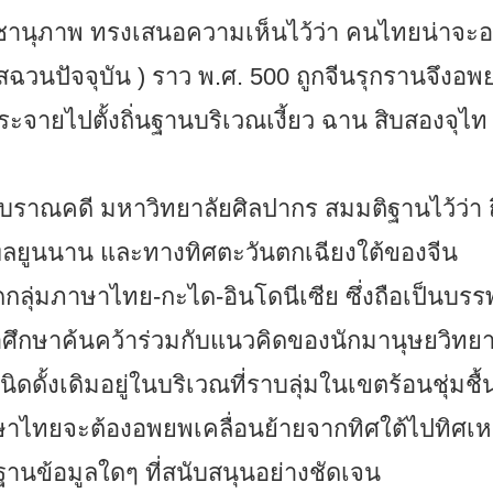
าพ ทรงเสนอความเห็นไว้ว่า คนไทยน่าจะอย
ฉวนปัจจุบัน ) ราว พ.ศ. 500 ถูกจีนรุกรานจึงอ
ระจายไปตั้งถิ่นฐานบริเวณเงี้ยว ฉาน สิบสองจุไท
ี มหาวิทยาลัยศิลปากร สมมติฐานไว้ว่า ถิ
ฑลยูนนาน และทางทิศตะวันตกเฉียงใต้ของจีน
ดกลุ่มภาษาไทย-กะได-อินโดนีเซีย ซึ่งถือเป็นบรรพ
ศึกษาค้นคว้าร่วมกับแนวคิดของนักมานุษยวิทย
นิดดั้งเดิมอยู่ในบริเวณที่ราบลุ่มในเขตร้อนชุ่มชื้
ภาษาไทยจะต้องอพยพเคลื่อนย้ายจากทิศใต้ไปทิศเห
กฐานข้อมูลใดๆ ที่สนับสนุนอย่างชัดเจน