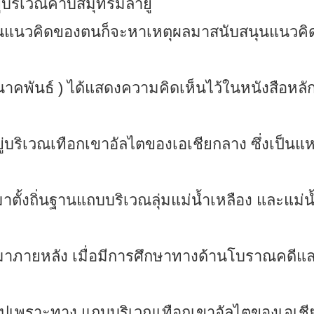
บริเวณคาบสมุทรมลายู
ั่นในแนวคิดของตนก็จะหาเหตุผลมาสนับสนุนแนวค
ันธ์ ) ได้แสดงความคิดเห็นไว้ในหนังสือหลัก
่บริเวณเทือกเขาอัลไตของเอเชียกลาง ซึ่งเป็นแห
ตั้งถิ่นฐานแถบบริเวณลุ่มแม่น้ำเหลือง และแม่น
่อมาภายหลัง เมื่อมีการศึกษาทางด้านโบราณคดีแ
่อไปเพราะทาง แถบบริเวณเทือกเขาอัลไตของเอเชี