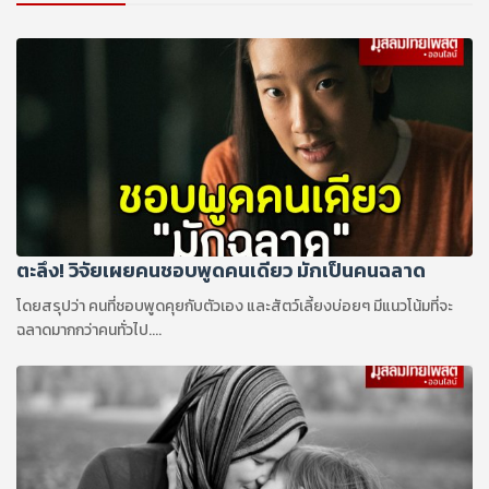
ตะลึง! วิจัยเผยคนชอบพูดคนเดียว มักเป็นคนฉลาด
โดยสรุปว่า คนที่ชอบพูดคุยกับตัวเอง และสัตว์เลี้ยงบ่อยๆ มีแนวโน้มที่จะ
ฉลาดมากกว่าคนทั่วไป....