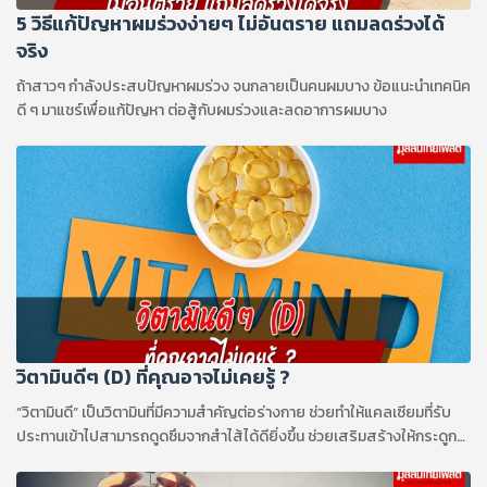
5 วิธีแก้ปัญหาผมร่วงง่ายๆ ไม่อันตราย แถมลดร่วงได้
จริง
ถ้าสาวๆ กำลังประสบปัญหาผมร่วง จนกลายเป็นคนผมบาง ข้อแนะนำเทคนิค
ดี ๆ มาแชร์เพื่อแก้ปัญหา ต่อสู้กับผมร่วงและลดอาการผมบาง
วิตามินดีๆ (D) ที่คุณอาจไม่เคยรู้ ?
“วิตามินดี” เป็นวิตามินที่มีความสำคัญต่อร่างกาย ช่วยทำให้แคลเซียมที่รับ
ประทานเข้าไปสามารถดูดซึมจากสำไส้ได้ดียิ่งขึ้น ช่วยเสริมสร้างให้กระดูก
และกล้ามเนื้อแข็งแรง