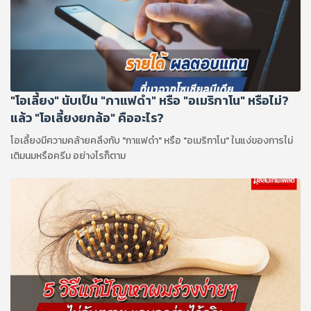
"โอเลี้ยง" นับเป็น "กาแฟดำ" หรือ "อเมริกาโน" หรือไม่?
แล้ว "โอเลี้ยงยกล้อ" คืออะไร?
โอเลี้ยงมีความคล้ายคลึงกับ "กาแฟดำ" หรือ "อเมริกาโน" ในแง่ของการไม่
เติมนมหรือครีม อย่างไรก็ตาม