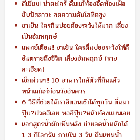
ดีเยี่ยม! น้ำตะไคร้ ดื่มแก้ท้องอืดท้องเฟ้อ
ขับปัสสาวะ ลดความดันโลหิตสูง
ชาเย็น ใครกินบ่อยต้องระวังให้มาก เสี่ยง
เป็นอัมพฤกษ์
แพทย์เตือน!! ชาเย็น ใครดื่มบ่อยระวังให้ดี
อันตรายถึงชีวิต เสี่ยงอัมพฤกษ์ (ราย
ละเอียด)
เช็กด่วนๆ!! 10 อาหารใกล้ตัวที่กินแล้ว
หน้าแก่แก่ก่อนวัยอันควร
6 วิธีที่ช่วยให้เราอึตอนเช้าได้ทุกวัน ตื่นมา
ปุ๊บ?ปวดอึเลย พออึปุ๊บ?หน้าท้องแบนเลย
แจกสูตรน้ำผักเพิ่มพลัง ช่วยลดน้ำหนักได้
1-3 กิโลกรัม ภายใน 3 วัน ดืมแทนน้ำ