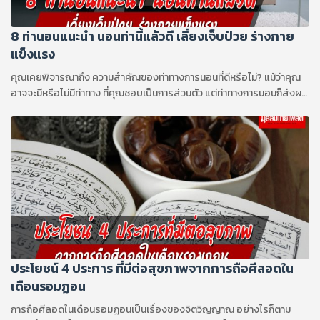
8 ท่านอนแนะนำ นอนท่านี้แล้วดี เลี่ยงเจ็บป่วย ร่างกาย
แข็งแรง
คุณเคยพิจารณาถึง ความสำคัญของท่าทางการนอนที่ดีหรือไม่? แม้ว่าคุณ
อาจจะมีหรือไม่มีท่าทาง ที่คุณชอบเป็นการส่วนตัว แต่ท่าทางการนอนก็ส่งผล
ต่อสุขภาพของคุณ รวมถึงคุณภาพการนอนหลับของคุณด้วย
ประโยชน์ 4 ประการ ที่มีต่อสุขภาพจากการถือศีลอดใน
เดือนรอมฏอน
การถือศีลอดในเดือนรอมฎอนเป็นเรื่องของจิตวิญญาณ อย่างไรก็ตาม