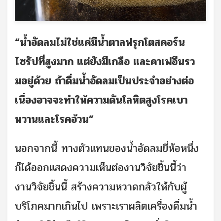
“น้ำอัดลมไม่ใช่แค่มีน้ำตาลฟรุกโตสคอร์น
ไซรัปที่สูงมาก แต่ยังมีเกลือ และคาเฟอีนรว
มอยู่ด้วย ถ้าดื่มน้ำอัดลมเป็นประจำอย่างต่อ
เนื่องอาจจะทำให้ความดันโลหิตสูงโรคเบา
หวานและโรคอ้วน”
นอกจากนี้ ทางตัวแทนของน้ำอัดลมยี่ห้อหนึ่ง
ก็ได้ออกแสดงความเห็นต่องานวิจัยชิ้นนี้ว่า
งานวิจัยชิ้นนี้ สร้างความหวาดกลัวให้กับผู้
บริโภคมากเกินไป เพราะเราผลิตเครื่องดื่มน้ำ