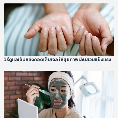
วิธีดูแลเล็บหลังถอดเล็บเจล ให้สุขภาพเล็บสวยแข็งแรง